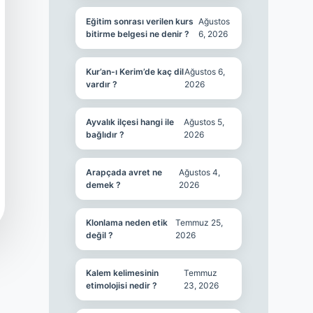
Eğitim sonrası verilen kurs
Ağustos
bitirme belgesi ne denir ?
6, 2026
Kur’an-ı Kerim’de kaç dil
Ağustos 6,
vardır ?
2026
Ayvalık ilçesi hangi ile
Ağustos 5,
bağlıdır ?
2026
Arapçada avret ne
Ağustos 4,
demek ?
2026
Klonlama neden etik
Temmuz 25,
değil ?
2026
Kalem kelimesinin
Temmuz
etimolojisi nedir ?
23, 2026