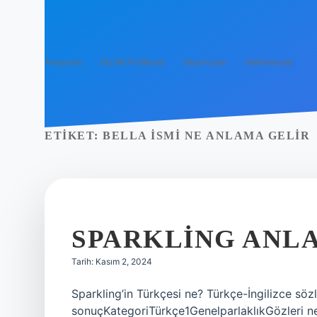
Anasayfa
Gizlilik Politikası
Yasal Uyarı
Hakkımızda
ETIKET:
BELLA ISMI NE ANLAMA GELIR
SPARKLING ANL
Tarih: Kasım 2, 2024
Sparkling’in Türkçesi ne? Türkçe-İngilizce sözl
sonuçKategoriTürkçe1GenelparlaklıkGözleri neş