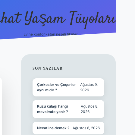
hat Yaşam Tüyoları
Evine konfor katan neşeli fikirler!
ilbet canlı maç i
SIDEBAR
SON YAZILAR
Çerkesler ve Çeçenler
Ağustos 9,
aynı mıdır ?
2026
Kuzu kulağı hangi
Ağustos 8,
mevsimde yenir ?
2026
Necati ne demek ?
Ağustos 8, 2026