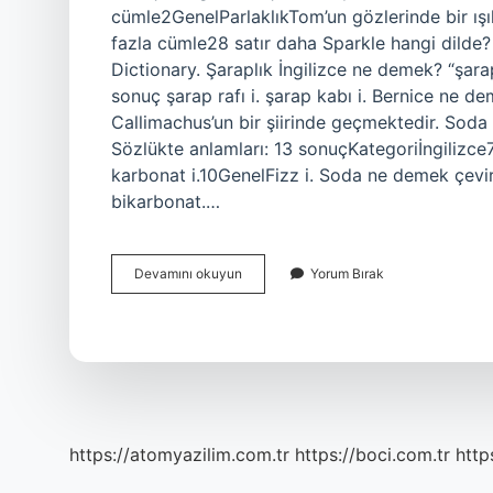
cümle2GenelParlaklıkTom’un gözlerinde bir ışıl
fazla cümle28 satır daha Sparkle hangi dilde
Dictionary. Şaraplık İngilizce ne demek? “şarap
sonuç şarap rafı i. şarap kabı i. Bernice ne d
Callimachus’un bir şiirinde geçmektedir. Soda i
Sözlükte anlamları: 13 sonuçKategoriİngiliz
karbonat i.10GenelFizz i. Soda ne demek çevi
bikarbonat.…
Sparkling
Devamını okuyun
Yorum Bırak
Anlamı
Ne
Demek
https://atomyazilim.com.tr
https://boci.com.tr
http