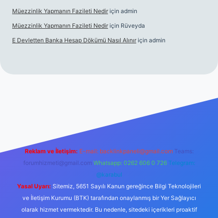
Müezzinlik Yapmanın Fazileti Nedir
için
admin
Müezzinlik Yapmanın Fazileti Nedir
için
Rüveyda
E Devletten Banka Hesap Dökümü Nasıl Alınır
için
admin
canlı maç izle
Reklam ve İletişim:
E-mail:
backlinkpaneli@gmail.com
Teams:
forumhizmeti@gmail.com
Whatsapp: 0262 606 0 726
Telegram:
@karabul
Yasal Uyarı:
Sitemiz, 5651 Sayılı Kanun gereğince Bilgi Teknolojileri
ve İletişim Kurumu (BTK) tarafından onaylanmış bir Yer Sağlayıcı
olarak hizmet vermektedir. Bu nedenle, sitedeki içerikleri proaktif