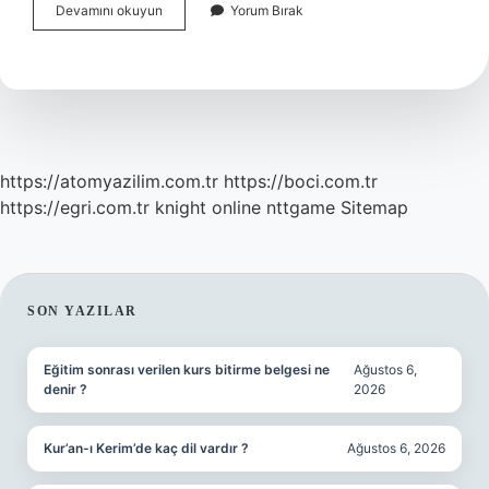
Erkek
Devamını okuyun
Yorum Bırak
Kuaförü
Belgesi
Nasıl
Alınır
https://atomyazilim.com.tr
https://boci.com.tr
https://egri.com.tr
knight online
nttgame
Sitemap
SIDEBAR
SON YAZILAR
Eğitim sonrası verilen kurs bitirme belgesi ne
Ağustos 6,
denir ?
2026
Kur’an-ı Kerim’de kaç dil vardır ?
Ağustos 6, 2026