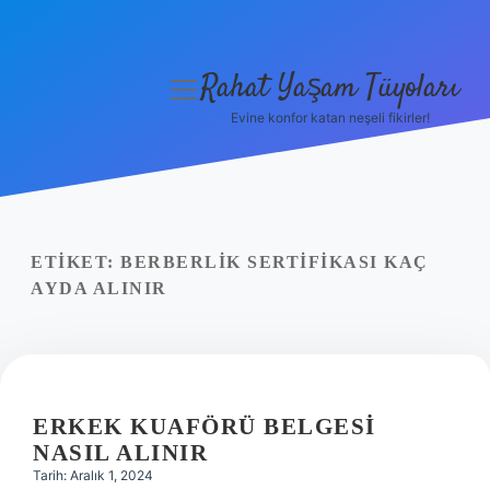
Rahat Yaşam Tüyoları
menüyü
aç
Evine konfor katan neşeli fikirler!
Anasayfa
Gizlilik Politikası
Yasal Uyarı
ETIKET:
BERBERLIK SERTIFIKASI KAÇ
AYDA ALINIR
Hakkımızda
ERKEK KUAFÖRÜ BELGESI
NASIL ALINIR
Tarih: Aralık 1, 2024