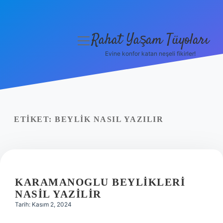
Rahat Yaşam Tüyoları
menüyü
aç
Evine konfor katan neşeli fikirler!
Anasayfa
Gizlilik Politikası
Yasal Uyarı
ETIKET:
BEYLIK NASIL YAZILIR
Hakkımızda
KARAMANOGLU BEYLIKLERI
NASIL YAZILIR
Tarih: Kasım 2, 2024