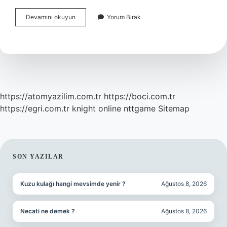
Karamanoglu
Devamını okuyun
Yorum Bırak
Beylikleri
Nasil
Yazilir
https://atomyazilim.com.tr
https://boci.com.tr
https://egri.com.tr
knight online
nttgame
Sitemap
SIDEBAR
SON YAZILAR
Kuzu kulağı hangi mevsimde yenir ?
Ağustos 8, 2026
Necati ne demek ?
Ağustos 8, 2026