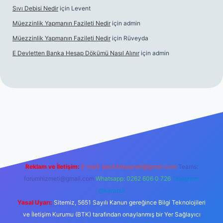
Sıvı Debisi Nedir
için
Levent
Müezzinlik Yapmanın Fazileti Nedir
için
admin
Müezzinlik Yapmanın Fazileti Nedir
için
Rüveyda
E Devletten Banka Hesap Dökümü Nasıl Alınır
için
admin
canlı maç izle
Reklam ve İletişim:
E-mail:
backlinkpaneli@gmail.com
Teams:
forumhizmeti@gmail.com
Whatsapp: 0262 606 0 726
Telegram:
@karabul
Yasal Uyarı:
Sitemiz, 5651 Sayılı Kanun gereğince Bilgi Teknolojileri
ve İletişim Kurumu (BTK) tarafından onaylanmış bir Yer Sağlayıcı