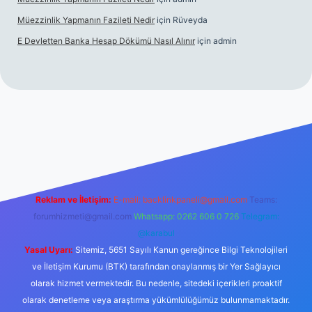
Müezzinlik Yapmanın Fazileti Nedir
için
Rüveyda
E Devletten Banka Hesap Dökümü Nasıl Alınır
için
admin
anlı maç izle
Reklam ve İletişim:
E-mail:
backlinkpaneli@gmail.com
Teams:
forumhizmeti@gmail.com
Whatsapp: 0262 606 0 726
Telegram:
@karabul
Yasal Uyarı:
Sitemiz, 5651 Sayılı Kanun gereğince Bilgi Teknolojileri
ve İletişim Kurumu (BTK) tarafından onaylanmış bir Yer Sağlayıcı
olarak hizmet vermektedir. Bu nedenle, sitedeki içerikleri proaktif
olarak denetleme veya araştırma yükümlülüğümüz bulunmamaktadır.