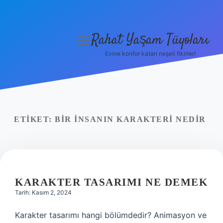
Rahat Yaşam Tüyoları
menüyü
aç
Evine konfor katan neşeli fikirler!
Anasayfa
Gizlilik Politikası
Yasal Uyarı
ETIKET:
BIR INSANIN KARAKTERI NEDIR
Hakkımızda
KARAKTER TASARIMI NE DEMEK
Tarih: Kasım 2, 2024
Karakter tasarımı hangi bölümdedir? Animasyon ve