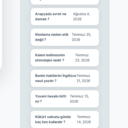
Arapçada avret ne
Ağustos 4,
demek ?
2026
Klonlama neden etik
Temmuz 25,
değil ?
2026
Kalem kelimesinin
Temmuz
etimolojisi nedir ?
23, 2026
Benim hobilerim İngilizce
Temmuz
nasıl yazılır ?
21, 2026
Yuvam hesabı bitti
Temmuz 15,
mi ?
2026
Kükürt sabunu günde
Temmuz
kaç kez kullanılır ?
14, 2026