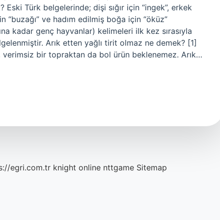
ski Türk belgelerinde; dişi sığır için “ingek”, erkek
için “buzağı” ve hadım edilmiş boğa için “öküz”
şına kadar genç hayvanlar) kelimeleri ilk kez sırasıyla
gelenmiştir. Arık etten yağlı tirit olmaz ne demek? [1]
z, verimsiz bir topraktan da bol ürün beklenemez. Arık…
s://egri.com.tr
knight online
nttgame
Sitemap