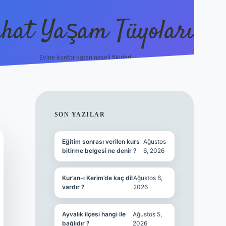
hat Yaşam Tüyoları
Evine konfor katan neşeli fikirler!
ilbet canlı maç i
SIDEBAR
SON YAZILAR
Eğitim sonrası verilen kurs
Ağustos
bitirme belgesi ne denir ?
6, 2026
Kur’an-ı Kerim’de kaç dil
Ağustos 6,
vardır ?
2026
Ayvalık ilçesi hangi ile
Ağustos 5,
bağlıdır ?
2026