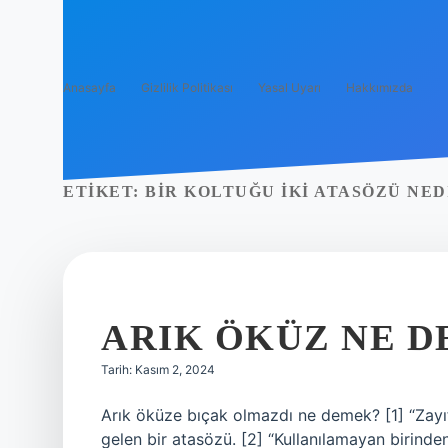
Anasayfa
Gizlilik Politikası
Yasal Uyarı
Hakkımızda
ETIKET:
BIR KOLTUĞU IKI ATASÖZÜ NED
ARIK ÖKÜZ NE 
Tarih: Kasım 2, 2024
Arık öküze bıçak olmazdı ne demek? [1] “Zayıf 
gelen bir atasözü. [2] “Kullanılamayan birinde