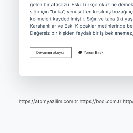
gelen bir atasözü. Eski Türkçe öküz ne demek? E
sığır için “buka”, yeni sütten kesilmiş buzağı 
kelimeleri kaydedilmiştir. Sığır ve tana (iki ya
Karahanlılar ve Eski Kıpçaklar metinlerinde bel
Değersiz bir kişiden faydalı bir iş bekleneme
Arık
Devamını okuyun
Yorum Bırak
Öküz
Ne
Demek
https://atomyazilim.com.tr
https://boci.com.tr
http