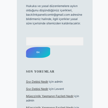
Hukuka ve yasal düzenlemelere aykırı
olduğunu düşündüğünüz içerikleri,
backlinkpanelicomtr@gmail.com
adresine
bildirmeniz halinde, ilgili içerikler yasal
süre içerisinde sitemizden kaldırılacaktır.
Arama
SON YORUMLAR
Sıvı Debisi Nedir
için
admin
Sıvı Debisi Nedir
için
Levent
Müezzinlik Yapmanın Fazileti Nedir
için
admin
Müezzinlik Yapmanın Fazileti Nedir
için