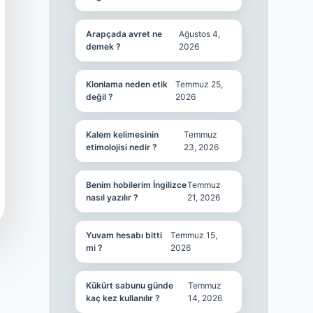
Arapçada avret ne
Ağustos 4,
demek ?
2026
Klonlama neden etik
Temmuz 25,
değil ?
2026
Kalem kelimesinin
Temmuz
etimolojisi nedir ?
23, 2026
Benim hobilerim İngilizce
Temmuz
nasıl yazılır ?
21, 2026
Yuvam hesabı bitti
Temmuz 15,
mi ?
2026
Kükürt sabunu günde
Temmuz
kaç kez kullanılır ?
14, 2026