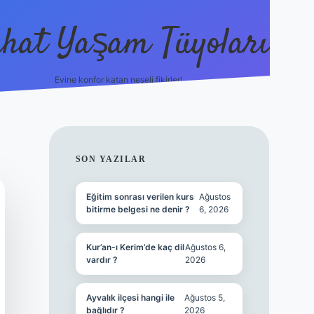
hat Yaşam Tüyoları
Evine konfor katan neşeli fikirler!
ilbet canlı maç
SIDEBAR
SON YAZILAR
Eğitim sonrası verilen kurs
Ağustos
bitirme belgesi ne denir ?
6, 2026
Kur’an-ı Kerim’de kaç dil
Ağustos 6,
vardır ?
2026
Ayvalık ilçesi hangi ile
Ağustos 5,
bağlıdır ?
2026