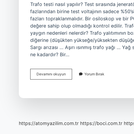
Trafo testi nasıl yapılır? Test sırasında jenerat
fazlarından birine test voltajının sadece %50’s
fazları topraklanmalıdır. Bir osiloskop ve bir 
değere sahip olup olmadığı kontrol edilir. Trafo
yaygın nedenleri nelerdir? Trafo yalıtımının boz
diğerine (düşükten yükseğe/yüksekten düşüğe) 
Sargı arızası … Aşırı ısınmış trafo yağı … Yağ s
ne kadardır? Bir…
Trafonun
Devamını okuyun
Yorum Bırak
Bozuk
Olduğu
Nasıl
Anlaşılır
https://atomyazilim.com.tr
https://boci.com.tr
http