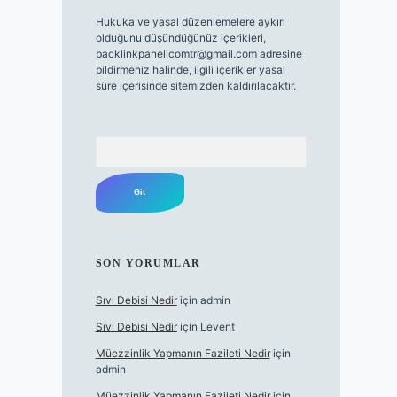
Hukuka ve yasal düzenlemelere aykırı
olduğunu düşündüğünüz içerikleri,
backlinkpanelicomtr@gmail.com
adresine
bildirmeniz halinde, ilgili içerikler yasal
süre içerisinde sitemizden kaldırılacaktır.
Arama
SON YORUMLAR
Sıvı Debisi Nedir
için
admin
Sıvı Debisi Nedir
için
Levent
Müezzinlik Yapmanın Fazileti Nedir
için
admin
Müezzinlik Yapmanın Fazileti Nedir
için