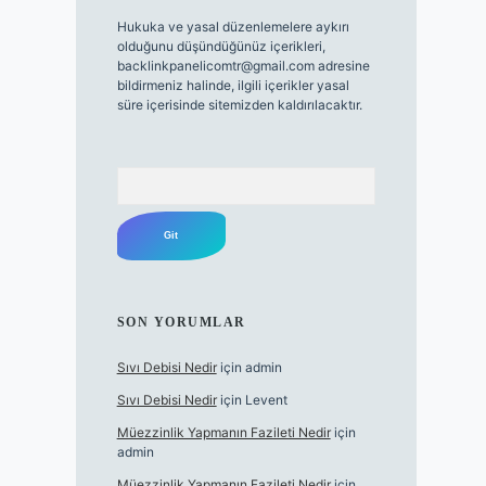
Hukuka ve yasal düzenlemelere aykırı
olduğunu düşündüğünüz içerikleri,
backlinkpanelicomtr@gmail.com
adresine
bildirmeniz halinde, ilgili içerikler yasal
süre içerisinde sitemizden kaldırılacaktır.
Arama
SON YORUMLAR
Sıvı Debisi Nedir
için
admin
Sıvı Debisi Nedir
için
Levent
Müezzinlik Yapmanın Fazileti Nedir
için
admin
Müezzinlik Yapmanın Fazileti Nedir
için