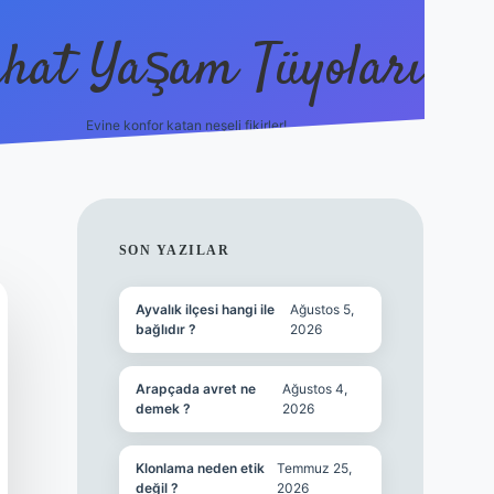
hat Yaşam Tüyoları
Evine konfor katan neşeli fikirler!
ilbet canlı maç i
SIDEBAR
SON YAZILAR
Ayvalık ilçesi hangi ile
Ağustos 5,
bağlıdır ?
2026
Arapçada avret ne
Ağustos 4,
demek ?
2026
Klonlama neden etik
Temmuz 25,
değil ?
2026