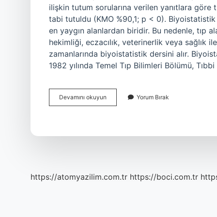
ilişkin tutum sorularına verilen yanıtlara göre
tabi tutuldu (KMO %90,1; p < 0). Biyoistatistik 
en yaygın alanlardan biridir. Bu nedenle, tıp al
hekimliği, eczacılık, veterinerlik veya sağlık il
zamanlarında biyoistatistik dersini alır. Biyois
1982 yılında Temel Tıp Bilimleri Bölümü, Tıbbi
Biyoistatistik
Devamını okuyun
Yorum Bırak
Önemi
Nedir
https://atomyazilim.com.tr
https://boci.com.tr
http