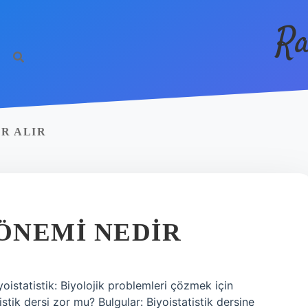
Ra
ER ALIR
 ÖNEMI NEDIR
yoistatistik: Biyolojik problemleri çözmek için
tistik dersi zor mu? Bulgular: Biyoistatistik dersine