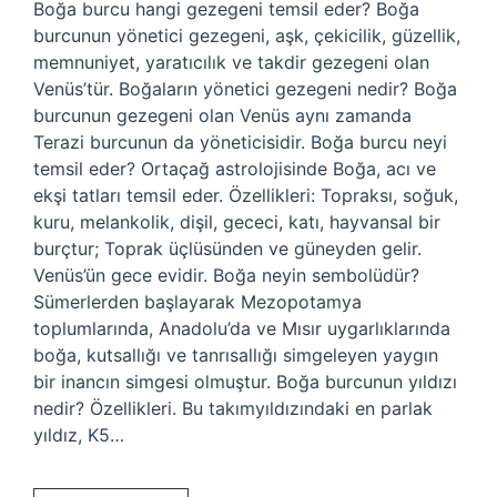
Boğa burcu hangi gezegeni temsil eder? Boğa
burcunun yönetici gezegeni, aşk, çekicilik, güzellik,
memnuniyet, yaratıcılık ve takdir gezegeni olan
Venüs’tür. Boğaların yönetici gezegeni nedir? Boğa
burcunun gezegeni olan Venüs aynı zamanda
Terazi burcunun da yöneticisidir. Boğa burcu neyi
temsil eder? Ortaçağ astrolojisinde Boğa, acı ve
ekşi tatları temsil eder. Özellikleri: Topraksı, soğuk,
kuru, melankolik, dişil, gececi, katı, hayvansal bir
burçtur; Toprak üçlüsünden ve güneyden gelir.
Venüs’ün gece evidir. Boğa neyin sembolüdür?
Sümerlerden başlayarak Mezopotamya
toplumlarında, Anadolu’da ve Mısır uygarlıklarında
boğa, kutsallığı ve tanrısallığı simgeleyen yaygın
bir inancın simgesi olmuştur. Boğa burcunun yıldızı
nedir? Özellikleri. Bu takımyıldızındaki en parlak
yıldız, K5…