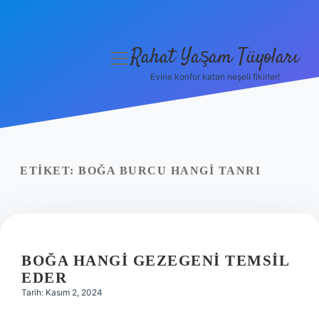
Rahat Yaşam Tüyoları
menüyü
aç
Evine konfor katan neşeli fikirler!
Anasayfa
Gizlilik Politikası
Yasal Uyarı
ETIKET:
BOĞA BURCU HANGI TANRI
Hakkımızda
BOĞA HANGI GEZEGENI TEMSIL
EDER
Tarih: Kasım 2, 2024