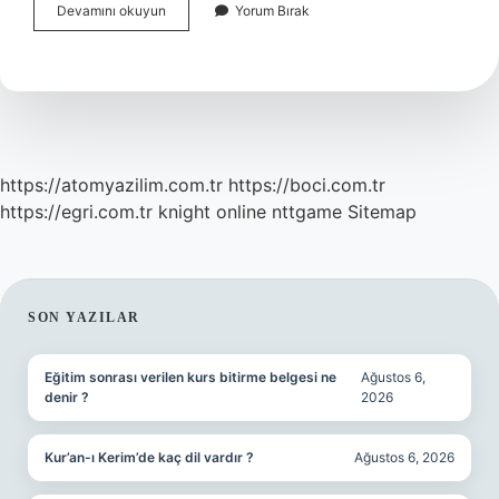
Boğa
Devamını okuyun
Yorum Bırak
Hangi
Gezegeni
Temsil
Eder
https://atomyazilim.com.tr
https://boci.com.tr
https://egri.com.tr
knight online
nttgame
Sitemap
SIDEBAR
SON YAZILAR
Eğitim sonrası verilen kurs bitirme belgesi ne
Ağustos 6,
denir ?
2026
Kur’an-ı Kerim’de kaç dil vardır ?
Ağustos 6, 2026