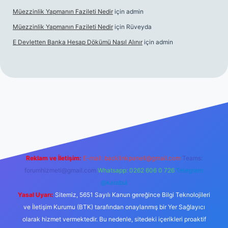
Müezzinlik Yapmanın Fazileti Nedir
için
admin
Müezzinlik Yapmanın Fazileti Nedir
için
Rüveyda
E Devletten Banka Hesap Dökümü Nasıl Alınır
için
admin
canlı maç izle
Reklam ve İletişim:
E-mail:
backlinkpaneli@gmail.com
Teams:
forumhizmeti@gmail.com
Whatsapp: 0262 606 0 726
Telegram:
@karabul
Yasal Uyarı:
Sitemiz, 5651 Sayılı Kanun gereğince Bilgi Teknolojileri
ve İletişim Kurumu (BTK) tarafından onaylanmış bir Yer Sağlayıcı
olarak hizmet vermektedir. Bu nedenle, sitedeki içerikleri proaktif