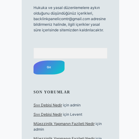
Hukuka ve yasal düzenlemelere aykırı
olduğunu düşündüğünüz içerikleri,
backlinkpanelicomtr@gmail.com
adresine
bildirmeniz halinde, ilgili içerikler yasal
süre içerisinde sitemizden kaldırılacaktır.
Arama
SON YORUMLAR
Sıvı Debisi Nedir
için
admin
Sıvı Debisi Nedir
için
Levent
Müezzinlik Yapmanın Fazileti Nedir
için
admin
Müezzinlik Yapmanın Fazileti Nedir
için