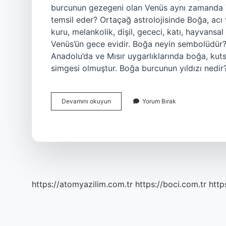
burcunun gezegeni olan Venüs aynı zamanda T
temsil eder? Ortaçağ astrolojisinde Boğa, acı ve
kuru, melankolik, dişil, gececi, katı, hayvansa
Venüs’ün gece evidir. Boğa neyin sembolüdü
Anadolu’da ve Mısır uygarlıklarında boğa, kutsa
simgesi olmuştur. Boğa burcunun yıldızı nedir? 
Boğa
Devamını okuyun
Yorum Bırak
Hangi
Gezegeni
Temsil
Eder
https://atomyazilim.com.tr
https://boci.com.tr
http