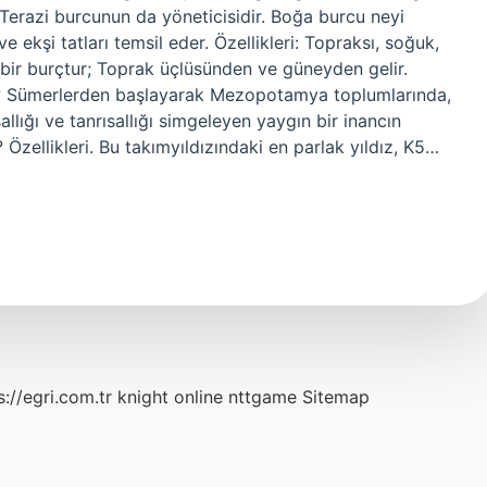
erazi burcunun da yöneticisidir. Boğa burcu neyi
 ekşi tatları temsil eder. Özellikleri: Topraksı, soğuk,
l bir burçtur; Toprak üçlüsünden ve güneyden gelir.
r? Sümerlerden başlayarak Mezopotamya toplumlarında,
llığı ve tanrısallığı simgeleyen yaygın bir inancın
Özellikleri. Bu takımyıldızındaki en parlak yıldız, K5…
s://egri.com.tr
knight online
nttgame
Sitemap