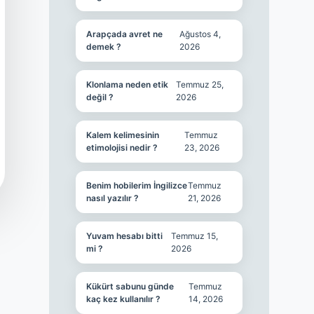
Arapçada avret ne
Ağustos 4,
demek ?
2026
Klonlama neden etik
Temmuz 25,
değil ?
2026
Kalem kelimesinin
Temmuz
etimolojisi nedir ?
23, 2026
Benim hobilerim İngilizce
Temmuz
nasıl yazılır ?
21, 2026
Yuvam hesabı bitti
Temmuz 15,
mi ?
2026
Kükürt sabunu günde
Temmuz
kaç kez kullanılır ?
14, 2026