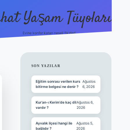
hat Yaşam Tüyoları
Evine konfor katan neşeli fikirler!
ilbet canlı ma
SIDEBAR
SON YAZILAR
Eğitim sonrası verilen kurs
Ağustos
bitirme belgesi ne denir ?
6, 2026
Kur’an-ı Kerim’de kaç dil
Ağustos 6,
vardır ?
2026
Ayvalık ilçesi hangi ile
Ağustos 5,
bağlıdır ?
2026