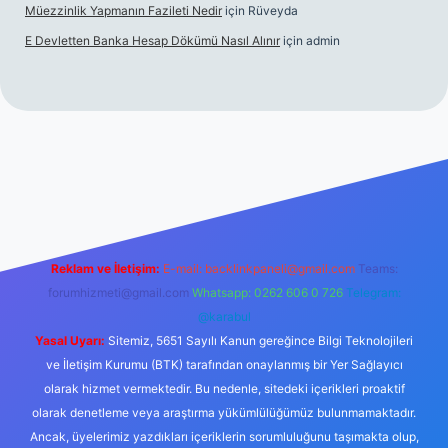
Müezzinlik Yapmanın Fazileti Nedir
için
Rüveyda
E Devletten Banka Hesap Dökümü Nasıl Alınır
için
admin
canlı maç izle
Reklam ve İletişim:
E-mail:
backlinkpaneli@gmail.com
Teams:
forumhizmeti@gmail.com
Whatsapp: 0262 606 0 726
Telegram:
@karabul
Yasal Uyarı:
Sitemiz, 5651 Sayılı Kanun gereğince Bilgi Teknolojileri
ve İletişim Kurumu (BTK) tarafından onaylanmış bir Yer Sağlayıcı
olarak hizmet vermektedir. Bu nedenle, sitedeki içerikleri proaktif
olarak denetleme veya araştırma yükümlülüğümüz bulunmamaktadır.
Ancak, üyelerimiz yazdıkları içeriklerin sorumluluğunu taşımakta olup,