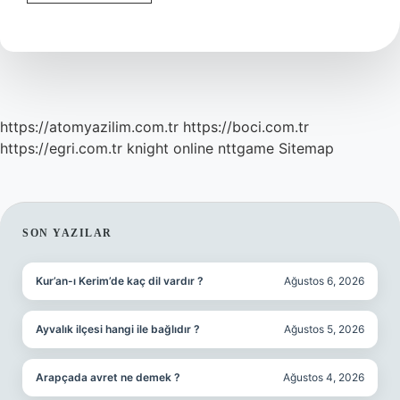
İStanbul
Ne
Zaman
Satildi
https://atomyazilim.com.tr
https://boci.com.tr
https://egri.com.tr
knight online
nttgame
Sitemap
SIDEBAR
SON YAZILAR
Kur’an-ı Kerim’de kaç dil vardır ?
Ağustos 6, 2026
Ayvalık ilçesi hangi ile bağlıdır ?
Ağustos 5, 2026
Arapçada avret ne demek ?
Ağustos 4, 2026