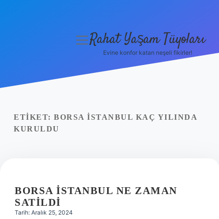
Rahat Yaşam Tüyoları
menüyü
aç
Evine konfor katan neşeli fikirler!
Anasayfa
Gizlilik Politikası
Yasal Uyarı
ETIKET:
BORSA İSTANBUL KAÇ YILINDA
KURULDU
Hakkımızda
BORSA İSTANBUL NE ZAMAN
SATILDI
Tarih: Aralık 25, 2024