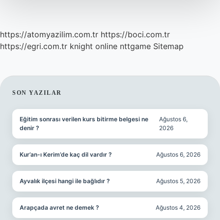
https://atomyazilim.com.tr
https://boci.com.tr
https://egri.com.tr
knight online
nttgame
Sitemap
SIDEBAR
SON YAZILAR
Eğitim sonrası verilen kurs bitirme belgesi ne
Ağustos 6,
denir ?
2026
Kur’an-ı Kerim’de kaç dil vardır ?
Ağustos 6, 2026
Ayvalık ilçesi hangi ile bağlıdır ?
Ağustos 5, 2026
Arapçada avret ne demek ?
Ağustos 4, 2026