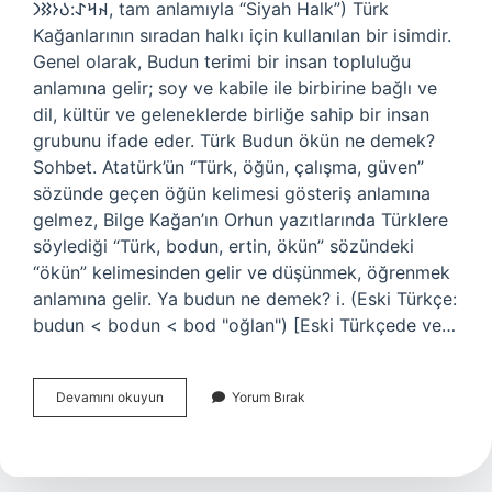
𐰴𐰺𐰀:𐰉𐰆𐰑𐰣, tam anlamıyla “Siyah Halk”) Türk
Kağanlarının sıradan halkı için kullanılan bir isimdir.
Genel olarak, Budun terimi bir insan topluluğu
anlamına gelir; soy ve kabile ile birbirine bağlı ve
dil, kültür ve geleneklerde birliğe sahip bir insan
grubunu ifade eder. Türk Budun ökün ne demek?
Sohbet. Atatürk’ün “Türk, öğün, çalışma, güven”
sözünde geçen öğün kelimesi gösteriş anlamına
gelmez, Bilge Kağan’ın Orhun yazıtlarında Türklere
söylediği “Türk, bodun, ertin, ökün” sözündeki
“ökün” kelimesinden gelir ve düşünmek, öğrenmek
anlamına gelir. Ya budun ne demek? i. (Eski Türkçe:
budun < bodun < bod "oğlan") [Eski Türkçede ve…
Türk
Devamını okuyun
Yorum Bırak
Budun
Ne
Demek