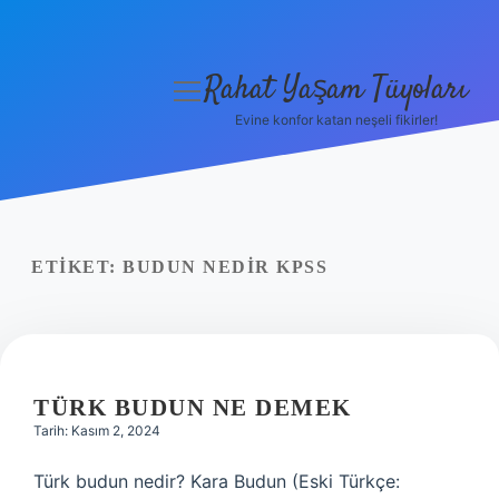
Rahat Yaşam Tüyoları
menüyü
aç
Evine konfor katan neşeli fikirler!
Anasayfa
Gizlilik Politikası
Yasal Uyarı
ETIKET:
BUDUN NEDIR KPSS
Hakkımızda
TÜRK BUDUN NE DEMEK
Tarih: Kasım 2, 2024
Türk budun nedir? Kara Budun (Eski Türkçe: