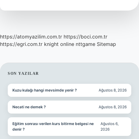
Nedir
https://atomyazilim.com.tr
https://boci.com.tr
https://egri.com.tr
knight online
nttgame
Sitemap
SIDEBAR
SON YAZILAR
Kuzu kulağı hangi mevsimde yenir ?
Ağustos 8, 2026
Necati ne demek ?
Ağustos 8, 2026
Eğitim sonrası verilen kurs bitirme belgesi ne
Ağustos 6,
denir ?
2026