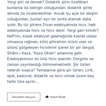
Yergi şiiri ne demek? Didaktik şiirin özellikleri
bunlarda da belirgin olduğundan, didaktik şiirler
altında da incelenebilirler. Ancak bu açık bir eleştiri
olduğundan, bunları ayrı bir sınıfa atamak daha
iyidir. Bu tür şiirlere Divan edebiyatında hiciv, halk
edebiyatında hiciv ve hiciv denir. Yergi şairi kimdir?
Nefî’nin, klasik edebiyat geleneğinde kaside ustası
olmasına rağmen, kötü şöhretinin ürünü olan ve
ününü gölgeleyen hicivlerini içeren bir şiir dergisi.
Sihâm-ı Kaza, “Kaza Okları” anlamına gelir.
Edebiyatımızın en ünlü hiciv eseridir. Derginin ne
zaman yayınlandığı bilinmemektedir. Şiir türleri
nelerdir kısaca? Temalarına göre şiir türleri; Lirik,
epik, pastoral, didaktik ve hiciv olmak üzere beş
farklı türe ayrılır.…
Yergi
Devamını okuyun
Yorum Bırak
Içerikli
Şiir