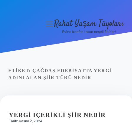
Rahat Yaşam Tüyoları
menüyü
aç
Evine konfor katan neşeli fikirler!
Anasayfa
Gizlilik Politikası
Yasal Uyarı
ETIKET:
ÇAĞDAŞ EDEBIYATTA YERGI
ADINI ALAN ŞIIR TÜRÜ NEDIR
Hakkımızda
YERGI IÇERIKLI ŞIIR NEDIR
Tarih: Kasım 2, 2024