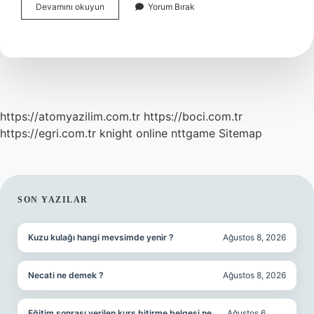
Çakmaklık
Devamını okuyun
Yorum Bırak
Yangın
Çıkarır
Mı
https://atomyazilim.com.tr
https://boci.com.tr
https://egri.com.tr
knight online
nttgame
Sitemap
SIDEBAR
SON YAZILAR
Kuzu kulağı hangi mevsimde yenir ?
Ağustos 8, 2026
Necati ne demek ?
Ağustos 8, 2026
Eğitim sonrası verilen kurs bitirme belgesi ne
Ağustos 6,