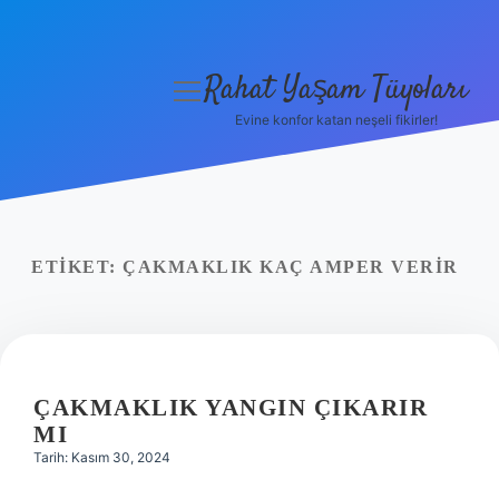
Rahat Yaşam Tüyoları
menüyü
aç
Evine konfor katan neşeli fikirler!
Anasayfa
Gizlilik Politikası
Yasal Uyarı
ETIKET:
ÇAKMAKLIK KAÇ AMPER VERIR
Hakkımızda
ÇAKMAKLIK YANGIN ÇIKARIR
MI
Tarih: Kasım 30, 2024