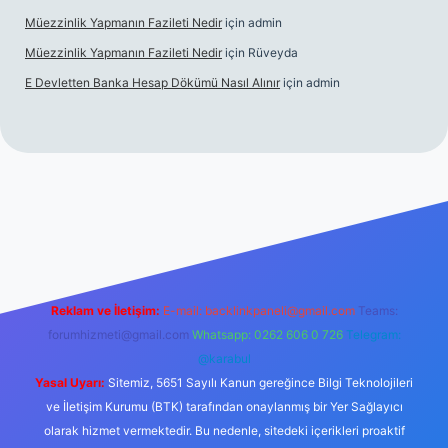
Müezzinlik Yapmanın Fazileti Nedir
için
admin
Müezzinlik Yapmanın Fazileti Nedir
için
Rüveyda
E Devletten Banka Hesap Dökümü Nasıl Alınır
için
admin
anlı maç izle
Reklam ve İletişim:
E-mail:
backlinkpaneli@gmail.com
Teams:
forumhizmeti@gmail.com
Whatsapp: 0262 606 0 726
Telegram:
@karabul
Yasal Uyarı:
Sitemiz, 5651 Sayılı Kanun gereğince Bilgi Teknolojileri
ve İletişim Kurumu (BTK) tarafından onaylanmış bir Yer Sağlayıcı
olarak hizmet vermektedir. Bu nedenle, sitedeki içerikleri proaktif