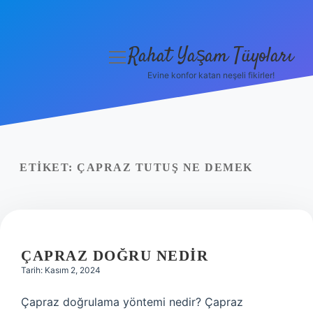
Rahat Yaşam Tüyoları
menüyü
aç
Evine konfor katan neşeli fikirler!
Anasayfa
Gizlilik Politikası
Yasal Uyarı
ETIKET:
ÇAPRAZ TUTUŞ NE DEMEK
Hakkımızda
ÇAPRAZ DOĞRU NEDIR
Tarih: Kasım 2, 2024
Çapraz doğrulama yöntemi nedir? Çapraz