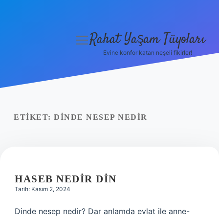
Rahat Yaşam Tüyoları
menüyü
aç
Evine konfor katan neşeli fikirler!
Anasayfa
Gizlilik Politikası
Yasal Uyarı
ETIKET:
DINDE NESEP NEDIR
Hakkımızda
HASEB NEDIR DIN
Tarih: Kasım 2, 2024
Dinde nesep nedir? Dar anlamda evlat ile anne-