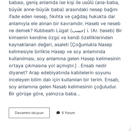
babası, geniş anlamda ise kişi ile usûlü (ana-baba,
büyük anne-büyük baba) arasındaki nesep bağını
ifade eden nesep, fıkıhta ve çağdaş hukukta dar
anlamıyla ele alınan bir kavramdır. Haseb ve neseb
ne demek? Kubbealtı Lügat (ﺣﺴﺐ) i. (Ar. ḥaseb) Bir
kimsenin kendine özgü ve kendi özelliklerinden
kaynaklanan değeri, asaleti [Çoğunlukla Nasep
kelimesiyle birlikte Hasep ve soy anlamında
kullanılması, soy anlamına gelen Hasep kelimesinin
ortaya çıkmasına yol açmıştır.] . Ensab nedir
diyanet? Arap edebiyatında kabilelerin soyunu
inceleyen bilim dalı için kullanılan bir terim. Ensab,
soy anlamına gelen Nasab kelimesinin çoğuludur.
Bir görüşe göre, yalnızca baba…
Haseb
Devamını okuyun
6 Yorum
Nedir
Din