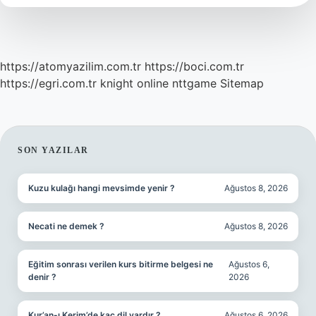
https://atomyazilim.com.tr
https://boci.com.tr
https://egri.com.tr
knight online
nttgame
Sitemap
SIDEBAR
SON YAZILAR
Kuzu kulağı hangi mevsimde yenir ?
Ağustos 8, 2026
Necati ne demek ?
Ağustos 8, 2026
Eğitim sonrası verilen kurs bitirme belgesi ne
Ağustos 6,
denir ?
2026
Kur’an-ı Kerim’de kaç dil vardır ?
Ağustos 6, 2026