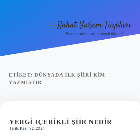
Rahat Yaşam Tüyoları
menüyü
aç
Evine konfor katan neşeli fikirler!
Anasayfa
Gizlilik Politikası
Yasal Uyarı
ETIKET:
DÜNYADA ILK ŞIIRI KIM
YAZMIŞTIR
Hakkımızda
YERGI IÇERIKLI ŞIIR NEDIR
Tarih: Kasım 2, 2024