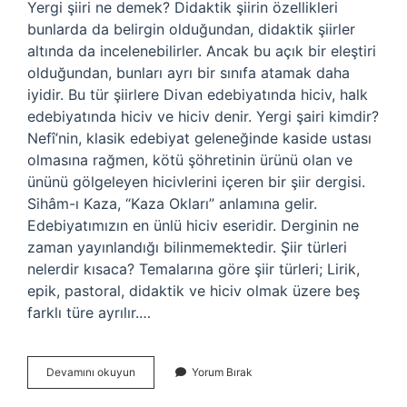
Yergi şiiri ne demek? Didaktik şiirin özellikleri
bunlarda da belirgin olduğundan, didaktik şiirler
altında da incelenebilirler. Ancak bu açık bir eleştiri
olduğundan, bunları ayrı bir sınıfa atamak daha
iyidir. Bu tür şiirlere Divan edebiyatında hiciv, halk
edebiyatında hiciv ve hiciv denir. Yergi şairi kimdir?
Nefî’nin, klasik edebiyat geleneğinde kaside ustası
olmasına rağmen, kötü şöhretinin ürünü olan ve
ününü gölgeleyen hicivlerini içeren bir şiir dergisi.
Sihâm-ı Kaza, “Kaza Okları” anlamına gelir.
Edebiyatımızın en ünlü hiciv eseridir. Derginin ne
zaman yayınlandığı bilinmemektedir. Şiir türleri
nelerdir kısaca? Temalarına göre şiir türleri; Lirik,
epik, pastoral, didaktik ve hiciv olmak üzere beş
farklı türe ayrılır.…
Yergi
Devamını okuyun
Yorum Bırak
Içerikli
Şiir