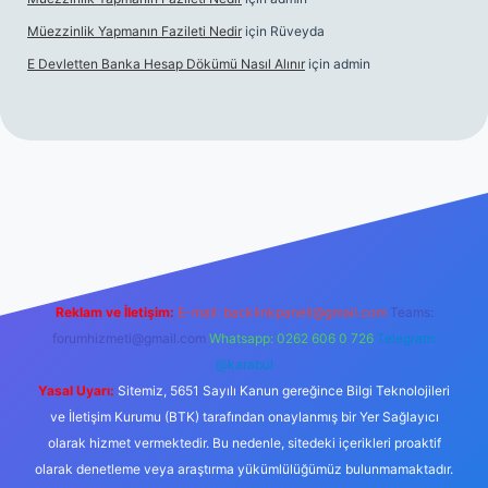
Müezzinlik Yapmanın Fazileti Nedir
için
Rüveyda
E Devletten Banka Hesap Dökümü Nasıl Alınır
için
admin
canlı maç izle
Reklam ve İletişim:
E-mail:
backlinkpaneli@gmail.com
Teams:
forumhizmeti@gmail.com
Whatsapp: 0262 606 0 726
Telegram:
@karabul
Yasal Uyarı:
Sitemiz, 5651 Sayılı Kanun gereğince Bilgi Teknolojileri
ve İletişim Kurumu (BTK) tarafından onaylanmış bir Yer Sağlayıcı
olarak hizmet vermektedir. Bu nedenle, sitedeki içerikleri proaktif
olarak denetleme veya araştırma yükümlülüğümüz bulunmamaktadır.