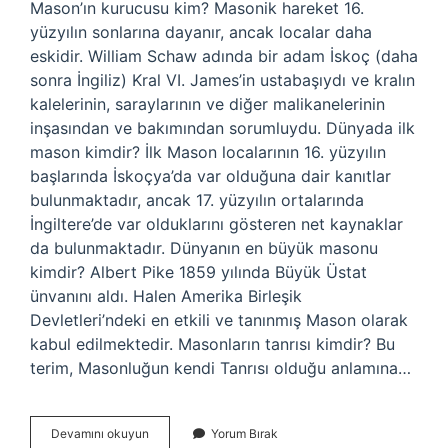
Mason’ın kurucusu kim? Masonik hareket 16.
yüzyılın sonlarına dayanır, ancak localar daha
eskidir. William Schaw adında bir adam İskoç (daha
sonra İngiliz) Kral VI. James’in ustabaşıydı ve kralın
kalelerinin, saraylarının ve diğer malikanelerinin
inşasından ve bakımından sorumluydu. Dünyada ilk
mason kimdir? İlk Mason localarının 16. yüzyılın
başlarında İskoçya’da var olduğuna dair kanıtlar
bulunmaktadır, ancak 17. yüzyılın ortalarında
İngiltere’de var olduklarını gösteren net kaynaklar
da bulunmaktadır. Dünyanın en büyük masonu
kimdir? Albert Pike 1859 yılında Büyük Üstat
ünvanını aldı. Halen Amerika Birleşik
Devletleri’ndeki en etkili ve tanınmış Mason olarak
kabul edilmektedir. Masonların tanrısı kimdir? Bu
terim, Masonluğun kendi Tanrısı olduğu anlamına…
Ilk
Devamını okuyun
Yorum Bırak