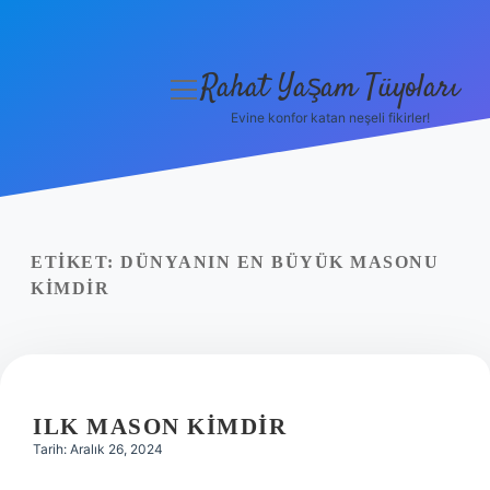
Rahat Yaşam Tüyoları
menüyü
aç
Evine konfor katan neşeli fikirler!
Anasayfa
Gizlilik Politikası
Yasal Uyarı
ETIKET:
DÜNYANIN EN BÜYÜK MASONU
KIMDIR
Hakkımızda
ILK MASON KIMDIR
Tarih: Aralık 26, 2024