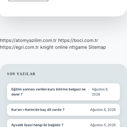
Mason
Kimdir
https://atomyazilim.com.tr
https://boci.com.tr
https://egri.com.tr
knight online
nttgame
Sitemap
SIDEBAR
SON YAZILAR
Eğitim sonrası verilen kurs bitirme belgesi ne
Ağustos 6,
denir ?
2026
Kur’an-ı Kerim’de kaç dil vardır ?
Ağustos 6, 2026
Ayvalık ilçesi hangi ile bağlıdır ?
Ağustos 5, 2026