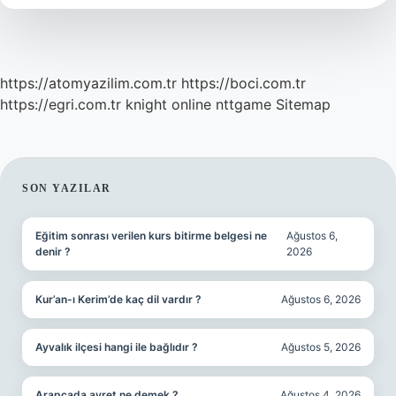
https://atomyazilim.com.tr
https://boci.com.tr
https://egri.com.tr
knight online
nttgame
Sitemap
SIDEBAR
SON YAZILAR
Eğitim sonrası verilen kurs bitirme belgesi ne
Ağustos 6,
denir ?
2026
Kur’an-ı Kerim’de kaç dil vardır ?
Ağustos 6, 2026
Ayvalık ilçesi hangi ile bağlıdır ?
Ağustos 5, 2026
Arapçada avret ne demek ?
Ağustos 4, 2026