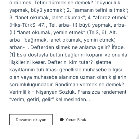
öldürmek. Tefini dürmek ne demek? “büyücülük
yapmak, büyü yapmak”; 2. “şamanın tefini ısıtmak”;
3. “lanet okumak, lanet okumak”; 4. “aforoz etmek”
(Hks-TürkS: 47), Tel. arba- (I) büyü yapmak, arba-
(II) “lanet okumak, yemin etmek” (TelS, 6), Alt.
arba- ‘bağırmak, lanet okumak, yemin etmek’,
arban- I. Defterden silmek ne anlama gelir? İfade.
[1] Eski dostuyla bütün bağlarını koparır ve onunla
ilişkilerini keser. Defterini kim tutar? İşletme
kayıtlarının tutulması genellikle muhasebe bilgisi
olan veya muhasebe alanında uzman olan kişilerin
sorumluluğundadır. Randiman vermek ne demek?
Verimlilik – Nişanyan Sözlük. Fransızca rendement
“verim, getiri, gelir” kelimesinden…
Defterini
Devamını okuyun
Yorum Bırak
Dürmek
Ne
Demek