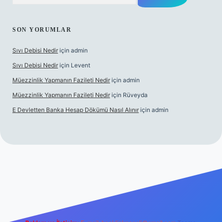
SON YORUMLAR
Sıvı Debisi Nedir
için
admin
Sıvı Debisi Nedir
için
Levent
Müezzinlik Yapmanın Fazileti Nedir
için
admin
Müezzinlik Yapmanın Fazileti Nedir
için
Rüveyda
E Devletten Banka Hesap Dökümü Nasıl Alınır
için
admin
nlı maç izle