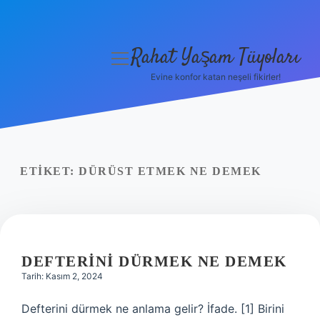
Rahat Yaşam Tüyoları
menüyü
aç
Evine konfor katan neşeli fikirler!
Anasayfa
Gizlilik Politikası
Yasal Uyarı
ETIKET:
DÜRÜST ETMEK NE DEMEK
Hakkımızda
DEFTERINI DÜRMEK NE DEMEK
Tarih: Kasım 2, 2024
Defterini dürmek ne anlama gelir? İfade. [1] Birini