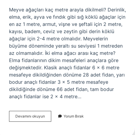
Meyve ağaçları kaç metre arayla dikilmeli? Derinlik,
elma, erik, ayva ve fındık gibi sığ köklü ağaçlar için
en az 1 metre, armut, vişne ve şeftali için 2 metre,
kayısı, badem, ceviz ve zeytin gibi derin köklü
ağaçlar için 2-4 metre olmalıdır. Meyvelerin
büyüme döneminde yeraltı su seviyesi 1 metreden
az olmamalıdır. İki elma ağacı arası kaç metre?
Elma fidanlarının dikim mesafeleri anaçlara göre
değişmektedir. Klasik anaçlı fidanlar 6 x 6 metre
mesafeye dikildiğinden dönüme 28 adet fidan, yarı
bodur anaçlı fidanlar 3 x 5 metre mesafeye
dikildiğinde dönüme 66 adet fidan, tam bodur
anaçlı fidanlar ise 2 x 4 metre…
Meyve
Devamını okuyun
Yorum Bırak
Ağaçları
Ne
Kadar