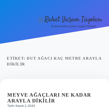
Rahat Yaşam Tüyoları
menüyü
aç
Evine konfor katan neşeli fikirler!
Anasayfa
Gizlilik Politikası
Yasal Uyarı
ETIKET:
DUT AĞACI KAÇ METRE ARAYLA
DIKILIR
Hakkımızda
MEYVE AĞAÇLARI NE KADAR
ARAYLA DIKILIR
Tarih: Kasım 2, 2024