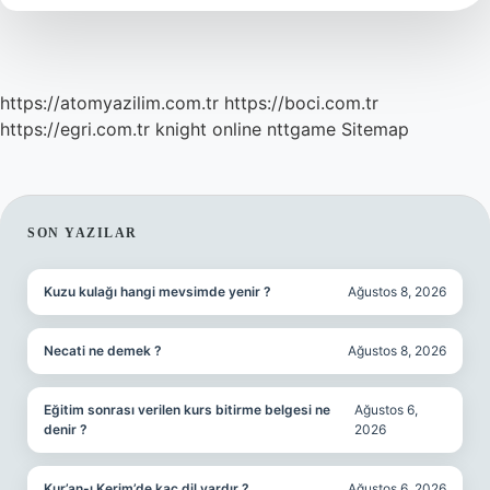
Arayla
Dikilir
https://atomyazilim.com.tr
https://boci.com.tr
https://egri.com.tr
knight online
nttgame
Sitemap
SIDEBAR
SON YAZILAR
Kuzu kulağı hangi mevsimde yenir ?
Ağustos 8, 2026
Necati ne demek ?
Ağustos 8, 2026
Eğitim sonrası verilen kurs bitirme belgesi ne
Ağustos 6,
denir ?
2026
Kur’an-ı Kerim’de kaç dil vardır ?
Ağustos 6, 2026