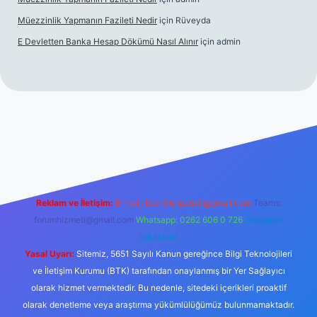
Müezzinlik Yapmanın Fazileti Nedir
için
Rüveyda
E Devletten Banka Hesap Dökümü Nasıl Alınır
için
admin
canlı maç izle
Reklam ve İletişim:
E-mail:
backlinkpaneli@gmail.com
Teams:
forumhizmeti@gmail.com
Whatsapp: 0262 606 0 726
Telegram:
@karabul
Yasal Uyarı:
Sitemiz, 5651 Sayılı Kanun gereğince Bilgi Teknolojileri
ve İletişim Kurumu (BTK) tarafından onaylanmış bir Yer Sağlayıcı
olarak hizmet vermektedir. Bu nedenle, sitedeki içerikleri proaktif
olarak denetleme veya araştırma yükümlülüğümüz bulunmamaktadır.