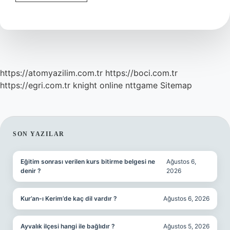
Su
Yalıtımı
Nasıl
Yapılır
https://atomyazilim.com.tr
https://boci.com.tr
https://egri.com.tr
knight online
nttgame
Sitemap
SIDEBAR
SON YAZILAR
Eğitim sonrası verilen kurs bitirme belgesi ne
Ağustos 6,
denir ?
2026
Kur’an-ı Kerim’de kaç dil vardır ?
Ağustos 6, 2026
Ayvalık ilçesi hangi ile bağlıdır ?
Ağustos 5, 2026