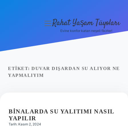
Rahat Yaşam Tüyoları
menüyü
aç
Evine konfor katan neşeli fikirler!
Anasayfa
Gizlilik Politikası
Yasal Uyarı
ETIKET:
DUVAR DIŞARDAN SU ALIYOR NE
YAPMALIYIM
Hakkımızda
BINALARDA SU YALITIMI NASIL
YAPILIR
Tarih: Kasım 2, 2024