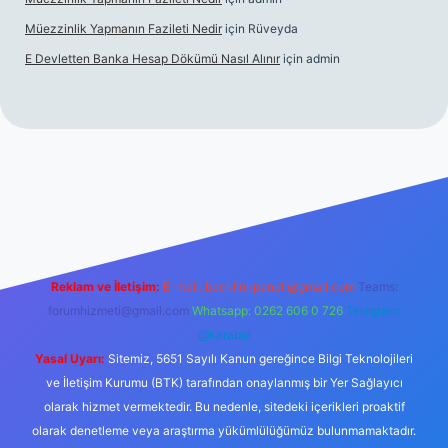
Müezzinlik Yapmanın Fazileti Nedir
için
Rüveyda
E Devletten Banka Hesap Dökümü Nasıl Alınır
için
admin
canlı maç izle
Reklam ve İletişim:
E-mail:
backlinkpaneli@gmail.com
Teams:
forumhizmeti@gmail.com
Whatsapp: 0262 606 0 726
Telegram:
@karabul
Yasal Uyarı:
Sitemiz, 5651 Sayılı Kanun gereğince Bilgi Teknolojileri
ve İletişim Kurumu (BTK) tarafından onaylanmış bir Yer Sağlayıcı
olarak hizmet vermektedir. Bu nedenle, sitedeki içerikleri proaktif
olarak denetleme veya araştırma yükümlülüğümüz bulunmamaktadır.