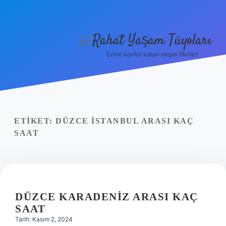
Rahat Yaşam Tüyoları
menüyü
aç
Evine konfor katan neşeli fikirler!
Anasayfa
Gizlilik Politikası
Yasal Uyarı
ETIKET:
DÜZCE İSTANBUL ARASI KAÇ
SAAT
Hakkımızda
DÜZCE KARADENIZ ARASI KAÇ
SAAT
Tarih: Kasım 2, 2024