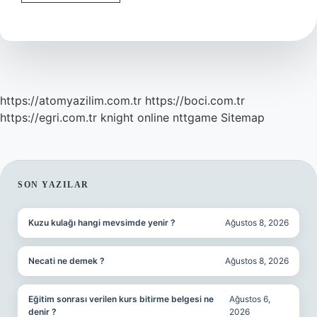
Neden
Yumurta
Sürülür
https://atomyazilim.com.tr
https://boci.com.tr
https://egri.com.tr
knight online
nttgame
Sitemap
SIDEBAR
SON YAZILAR
Kuzu kulağı hangi mevsimde yenir ?
Ağustos 8, 2026
Necati ne demek ?
Ağustos 8, 2026
Eğitim sonrası verilen kurs bitirme belgesi ne
Ağustos 6,
denir ?
2026