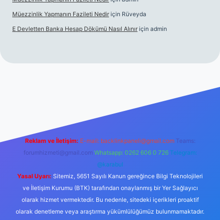
Müezzinlik Yapmanın Fazileti Nedir
için
Rüveyda
E Devletten Banka Hesap Dökümü Nasıl Alınır
için
admin
anlı maç izle
Reklam ve İletişim:
E-mail:
backlinkpaneli@gmail.com
Teams:
forumhizmeti@gmail.com
Whatsapp: 0262 606 0 726
Telegram:
@karabul
Yasal Uyarı:
Sitemiz, 5651 Sayılı Kanun gereğince Bilgi Teknolojileri
ve İletişim Kurumu (BTK) tarafından onaylanmış bir Yer Sağlayıcı
olarak hizmet vermektedir. Bu nedenle, sitedeki içerikleri proaktif
olarak denetleme veya araştırma yükümlülüğümüz bulunmamaktadır.