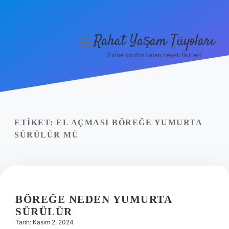
Rahat Yaşam Tüyoları
menüyü
aç
Evine konfor katan neşeli fikirler!
Anasayfa
Gizlilik Politikası
Yasal Uyarı
ETIKET:
EL AÇMASI BÖREĞE YUMURTA
SÜRÜLÜR MÜ
Hakkımızda
BÖREĞE NEDEN YUMURTA
SÜRÜLÜR
Tarih: Kasım 2, 2024