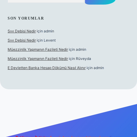
SON YORUMLAR
Sıvı Debisi Nedir
için
admin
Sıvı Debisi Nedir
için
Levent
Müezzinlik Yapmanın Fazileti Nedir
için
admin
Müezzinlik Yapmanın Fazileti Nedir
için
Rüveyda
E Devletten Banka Hesap Dökümü Nasıl Alınır
için
admin
nlı maç izle