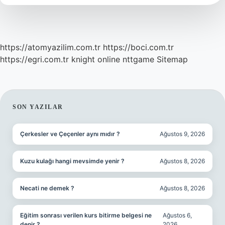
https://atomyazilim.com.tr
https://boci.com.tr
https://egri.com.tr
knight online
nttgame
Sitemap
SIDEBAR
SON YAZILAR
Çerkesler ve Çeçenler aynı mıdır ?
Ağustos 9, 2026
Kuzu kulağı hangi mevsimde yenir ?
Ağustos 8, 2026
Necati ne demek ?
Ağustos 8, 2026
Eğitim sonrası verilen kurs bitirme belgesi ne
Ağustos 6,
denir ?
2026