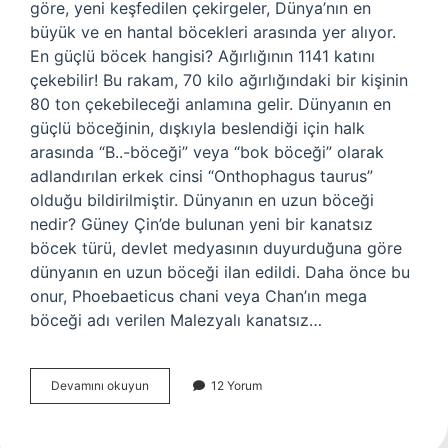
göre, yeni keşfedilen çekirgeler, Dünya’nın en
büyük ve en hantal böcekleri arasında yer alıyor.
En güçlü böcek hangisi? Ağırlığının 1141 katını
çekebilir! Bu rakam, 70 kilo ağırlığındaki bir kişinin
80 ton çekebileceği anlamına gelir. Dünyanın en
güçlü böceğinin, dışkıyla beslendiği için halk
arasında “B..-böceği” veya “bok böceği” olarak
adlandırılan erkek cinsi “Onthophagus taurus”
olduğu bildirilmiştir. Dünyanın en uzun böceği
nedir? Güney Çin’de bulunan yeni bir kanatsız
böcek türü, devlet medyasının duyurduğuna göre
dünyanın en uzun böceği ilan edildi. Daha önce bu
onur, Phoebaeticus chani veya Chan’ın mega
böceği adı verilen Malezyalı kanatsız…
En
Devamını okuyun
12 Yorum
Büyük
Böcek
Nedir