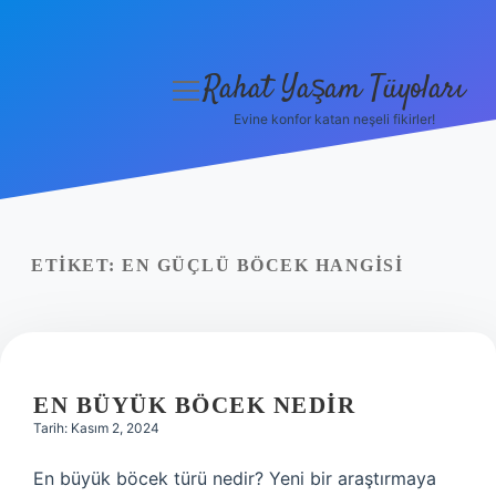
Rahat Yaşam Tüyoları
menüyü
aç
Evine konfor katan neşeli fikirler!
Anasayfa
Gizlilik Politikası
Yasal Uyarı
ETIKET:
EN GÜÇLÜ BÖCEK HANGISI
Hakkımızda
EN BÜYÜK BÖCEK NEDIR
Tarih: Kasım 2, 2024
En büyük böcek türü nedir? Yeni bir araştırmaya