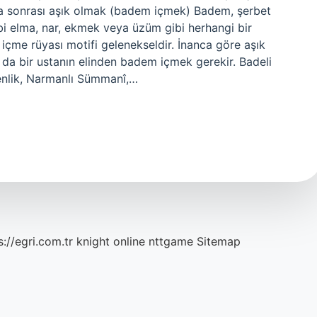
a sonrası aşık olmak (badem içmek) Badem, şerbet
gibi elma, nar, ekmek veya üzüm gibi herhangi bir
içme rüyası motifi gelenekseldir. İnanca göre aşık
da bir ustanın elinden badem içmek gerekir. Badeli
 Şenlik, Narmanlı Sümmanî,…
s://egri.com.tr
knight online
nttgame
Sitemap