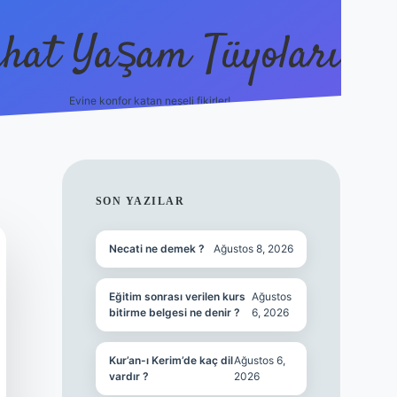
hat Yaşam Tüyoları
Evine konfor katan neşeli fikirler!
ilbet canlı maç 
SIDEBAR
SON YAZILAR
Necati ne demek ?
Ağustos 8, 2026
Eğitim sonrası verilen kurs
Ağustos
bitirme belgesi ne denir ?
6, 2026
Kur’an-ı Kerim’de kaç dil
Ağustos 6,
vardır ?
2026