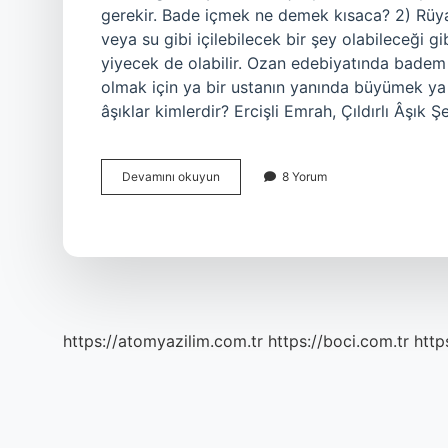
gerekir. Bade içmek ne demek kısaca? 2) Rüy
veya su gibi içilebilecek bir şey olabileceği 
yiyecek de olabilir. Ozan edebiyatında badem 
olmak için ya bir ustanın yanında büyümek ya 
âşıklar kimlerdir? Ercişli Emrah, Çıldırlı Âşık
Pir
Devamını okuyun
8 Yorum
Elinden
Bade
Içmek
Ne
Demek
https://atomyazilim.com.tr
https://boci.com.tr
http