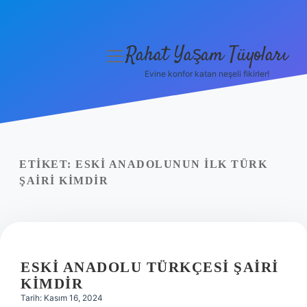
Rahat Yaşam Tüyoları
menüyü
aç
Evine konfor katan neşeli fikirler!
Anasayfa
Gizlilik Politikası
Yasal Uyarı
ETIKET:
ESKI ANADOLUNUN ILK TÜRK
ŞAIRI KIMDIR
Hakkımızda
ESKI ANADOLU TÜRKÇESI ŞAIRI
KIMDIR
Tarih: Kasım 16, 2024