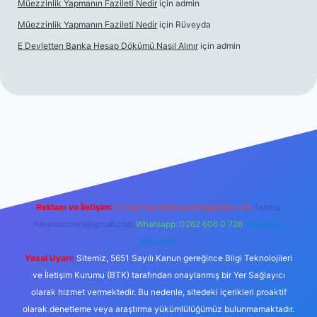
Müezzinlik Yapmanın Fazileti Nedir
için
admin
Müezzinlik Yapmanın Fazileti Nedir
için
Rüveyda
E Devletten Banka Hesap Dökümü Nasıl Alınır
için
admin
anlı maç izle
Reklam ve İletişim:
E-mail:
backlinkpaneli@gmail.com
Teams:
forumhizmeti@gmail.com
Whatsapp: 0262 606 0 726
Telegram:
@karabul
Yasal Uyarı:
Sitemiz, 5651 Sayılı Kanun gereğince Bilgi Teknolojileri
ve İletişim Kurumu (BTK) tarafından onaylanmış bir Yer Sağlayıcı
olarak hizmet vermektedir. Bu nedenle, sitedeki içerikleri proaktif
olarak denetleme veya araştırma yükümlülüğümüz bulunmamaktadır.