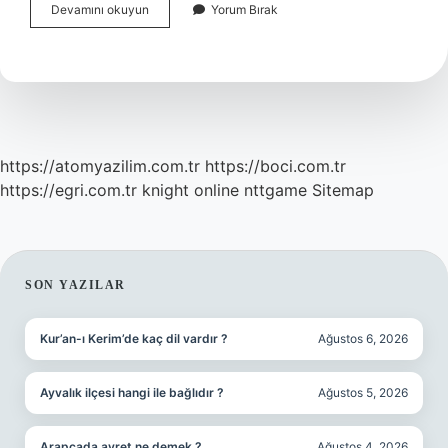
Eski
Devamını okuyun
Yorum Bırak
Anadolu
Türkçesi
Şairi
Kimdir
https://atomyazilim.com.tr
https://boci.com.tr
https://egri.com.tr
knight online
nttgame
Sitemap
SIDEBAR
SON YAZILAR
Kur’an-ı Kerim’de kaç dil vardır ?
Ağustos 6, 2026
Ayvalık ilçesi hangi ile bağlıdır ?
Ağustos 5, 2026
Arapçada avret ne demek ?
Ağustos 4, 2026