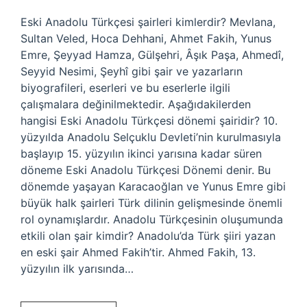
Eski Anadolu Türkçesi şairleri kimlerdir? Mevlana,
Sultan Veled, Hoca Dehhani, Ahmet Fakih, Yunus
Emre, Şeyyad Hamza, Gülşehri, Âşık Paşa, Ahmedî,
Seyyid Nesimi, Şeyhî gibi şair ve yazarların
biyografileri, eserleri ve bu eserlerle ilgili
çalışmalara değinilmektedir. Aşağıdakilerden
hangisi Eski Anadolu Türkçesi dönemi şairidir? 10.
yüzyılda Anadolu Selçuklu Devleti’nin kurulmasıyla
başlayıp 15. yüzyılın ikinci yarısına kadar süren
döneme Eski Anadolu Türkçesi Dönemi denir. Bu
dönemde yaşayan Karacaoğlan ve Yunus Emre gibi
büyük halk şairleri Türk dilinin gelişmesinde önemli
rol oynamışlardır. Anadolu Türkçesinin oluşumunda
etkili olan şair kimdir? Anadolu’da Türk şiiri yazan
en eski şair Ahmed Fakih’tir. Ahmed Fakih, 13.
yüzyılın ilk yarısında…