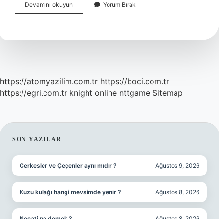
Tudun
Devamını okuyun
Yorum Bırak
Ne
Demek
Osmanlı
https://atomyazilim.com.tr
https://boci.com.tr
https://egri.com.tr
knight online
nttgame
Sitemap
SIDEBAR
SON YAZILAR
Çerkesler ve Çeçenler aynı mıdır ?
Ağustos 9, 2026
Kuzu kulağı hangi mevsimde yenir ?
Ağustos 8, 2026
Necati ne demek ?
Ağustos 8, 2026