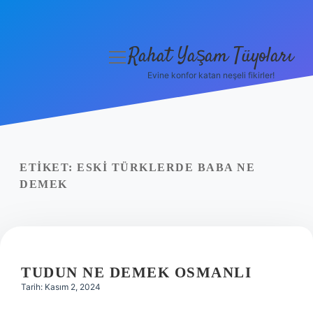
Rahat Yaşam Tüyoları
menüyü
aç
Evine konfor katan neşeli fikirler!
Anasayfa
Gizlilik Politikası
Yasal Uyarı
ETIKET:
ESKI TÜRKLERDE BABA NE
DEMEK
Hakkımızda
TUDUN NE DEMEK OSMANLI
Tarih: Kasım 2, 2024