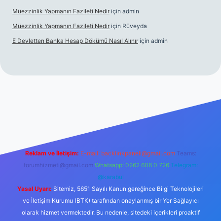
Müezzinlik Yapmanın Fazileti Nedir
için
admin
Müezzinlik Yapmanın Fazileti Nedir
için
Rüveyda
E Devletten Banka Hesap Dökümü Nasıl Alınır
için
admin
canlı maç izle
Reklam ve İletişim:
E-mail:
backlinkpaneli@gmail.com
Teams:
forumhizmeti@gmail.com
Whatsapp: 0262 606 0 726
Telegram:
@karabul
Yasal Uyarı:
Sitemiz, 5651 Sayılı Kanun gereğince Bilgi Teknolojileri
ve İletişim Kurumu (BTK) tarafından onaylanmış bir Yer Sağlayıcı
olarak hizmet vermektedir. Bu nedenle, sitedeki içerikleri proaktif