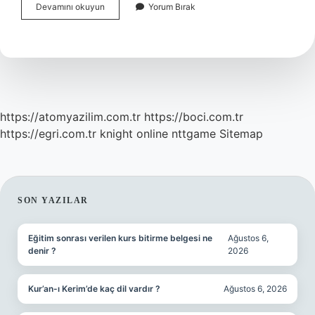
Anne
Devamını okuyun
Yorum Bırak
Karnında
Kalbi
Duran
Bebek
Alınmazsa
Ne
Olur
https://atomyazilim.com.tr
https://boci.com.tr
https://egri.com.tr
knight online
nttgame
Sitemap
SIDEBAR
SON YAZILAR
Eğitim sonrası verilen kurs bitirme belgesi ne
Ağustos 6,
denir ?
2026
Kur’an-ı Kerim’de kaç dil vardır ?
Ağustos 6, 2026