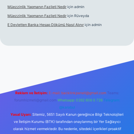
Müezzinlik Yapmanın Fazileti Nedir
için
admin
Müezzinlik Yapmanın Fazileti Nedir
için
Rüveyda
E Devletten Banka Hesap Dökümü Nasıl Alınır
için
admin
canlı maç izle
Reklam ve İletişim:
E-mail:
backlinkpaneli@gmail.com
Teams:
forumhizmeti@gmail.com
Whatsapp: 0262 606 0 726
Telegram:
@karabul
Yasal Uyarı:
Sitemiz, 5651 Sayılı Kanun gereğince Bilgi Teknolojileri
ve İletişim Kurumu (BTK) tarafından onaylanmış bir Yer Sağlayıcı
olarak hizmet vermektedir. Bu nedenle, sitedeki içerikleri proaktif