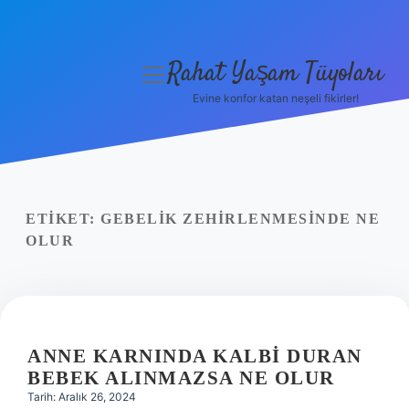
Rahat Yaşam Tüyoları
menüyü
aç
Evine konfor katan neşeli fikirler!
Anasayfa
Gizlilik Politikası
Yasal Uyarı
ETIKET:
GEBELIK ZEHIRLENMESINDE NE
OLUR
Hakkımızda
ANNE KARNINDA KALBI DURAN
BEBEK ALINMAZSA NE OLUR
Tarih: Aralık 26, 2024