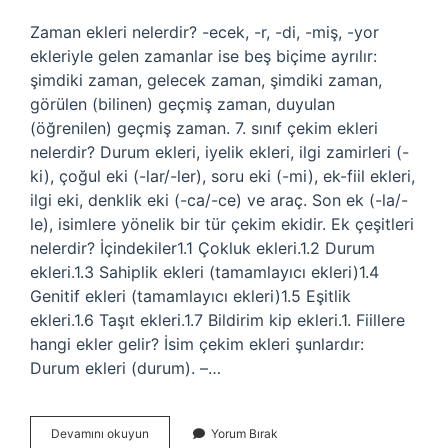
Zaman ekleri nelerdir? -ecek, -r, -di, -miş, -yor
ekleriyle gelen zamanlar ise beş biçime ayrılır:
şimdiki zaman, gelecek zaman, şimdiki zaman,
görülen (bilinen) geçmiş zaman, duyulan
(öğrenilen) geçmiş zaman. 7. sınıf çekim ekleri
nelerdir? Durum ekleri, iyelik ekleri, ilgi zamirleri (-
ki), çoğul eki (-lar/-ler), soru eki (-mi), ek-fiil ekleri,
ilgi eki, denklik eki (-ca/-ce) ve araç. Son ek (-la/-
le), isimlere yönelik bir tür çekim ekidir. Ek çeşitleri
nelerdir? İçindekiler1.1 Çokluk ekleri.1.2 Durum
ekleri.1.3 Sahiplik ekleri (tamamlayıcı ekleri)1.4
Genitif ekleri (tamamlayıcı ekleri)1.5 Eşitlik
ekleri.1.6 Taşıt ekleri.1.7 Bildirim kip ekleri.1. Fiillere
hangi ekler gelir? İsim çekim ekleri şunlardır:
Durum ekleri (durum). –…
Zaman
Devamını okuyun
Yorum Bırak