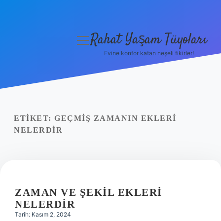
Rahat Yaşam Tüyoları
menüyü
aç
Evine konfor katan neşeli fikirler!
Anasayfa
Gizlilik Politikası
Yasal Uyarı
ETIKET:
GEÇMIŞ ZAMANIN EKLERI
NELERDIR
Hakkımızda
ZAMAN VE ŞEKIL EKLERI
NELERDIR
Tarih: Kasım 2, 2024