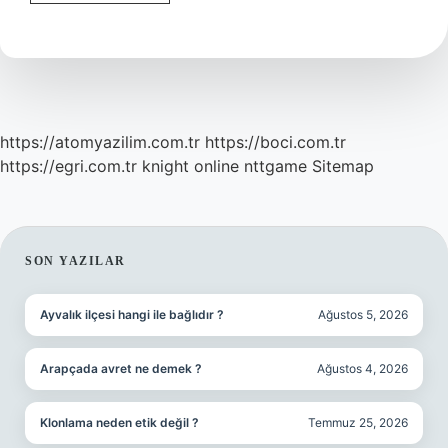
Ve
Şekil
Ekleri
Nelerdir
https://atomyazilim.com.tr
https://boci.com.tr
https://egri.com.tr
knight online
nttgame
Sitemap
SIDEBAR
SON YAZILAR
Ayvalık ilçesi hangi ile bağlıdır ?
Ağustos 5, 2026
Arapçada avret ne demek ?
Ağustos 4, 2026
Klonlama neden etik değil ?
Temmuz 25, 2026