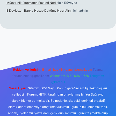
Müezzinlik Yapmanın Fazileti Nedir
için
Rüveyda
E Devletten Banka Hesap Dökümü Nasıl Alınır
için
admin
canlı maç izle
Reklam ve İletişim:
E-mail:
backlinkpaneli@gmail.com
Teams:
forumhizmeti@gmail.com
Whatsapp: 0262 606 0 726
Telegram:
@karabul
Yasal Uyarı:
Sitemiz, 5651 Sayılı Kanun gereğince Bilgi Teknolojileri
ve İletişim Kurumu (BTK) tarafından onaylanmış bir Yer Sağlayıcı
olarak hizmet vermektedir. Bu nedenle, sitedeki içerikleri proaktif
olarak denetleme veya araştırma yükümlülüğümüz bulunmamaktadır.
Ancak, üyelerimiz yazdıkları içeriklerin sorumluluğunu taşımakta olup,