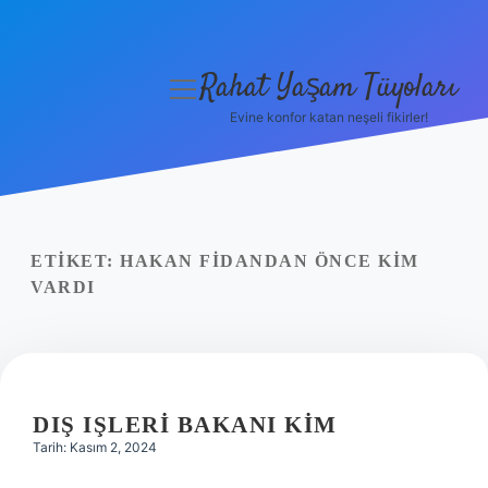
Rahat Yaşam Tüyoları
menüyü
aç
Evine konfor katan neşeli fikirler!
Anasayfa
Gizlilik Politikası
Yasal Uyarı
ETIKET:
HAKAN FIDANDAN ÖNCE KIM
VARDI
Hakkımızda
DIŞ IŞLERI BAKANI KIM
Tarih: Kasım 2, 2024