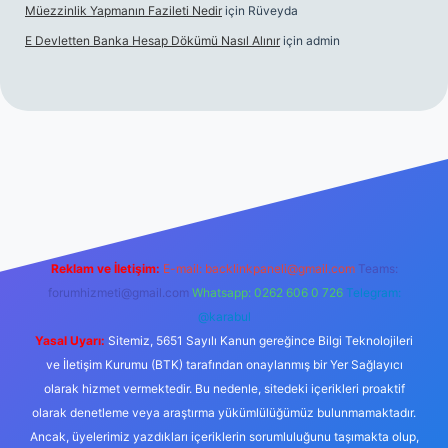
Müezzinlik Yapmanın Fazileti Nedir
için
Rüveyda
E Devletten Banka Hesap Dökümü Nasıl Alınır
için
admin
canlı maç izle
Reklam ve İletişim:
E-mail:
backlinkpaneli@gmail.com
Teams:
forumhizmeti@gmail.com
Whatsapp: 0262 606 0 726
Telegram:
@karabul
Yasal Uyarı:
Sitemiz, 5651 Sayılı Kanun gereğince Bilgi Teknolojileri
ve İletişim Kurumu (BTK) tarafından onaylanmış bir Yer Sağlayıcı
olarak hizmet vermektedir. Bu nedenle, sitedeki içerikleri proaktif
olarak denetleme veya araştırma yükümlülüğümüz bulunmamaktadır.
Ancak, üyelerimiz yazdıkları içeriklerin sorumluluğunu taşımakta olup,