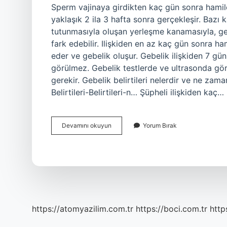
Sperm vajinaya girdikten kaç gün sonra hamilel
yaklaşık 2 ila 3 hafta sonra gerçekleşir. Bazı
tutunmasıyla oluşan yerleşme kanamasıyla, gebe
fark edebilir. Ilişkiden en az kaç gün sonra ha
eder ve gebelik oluşur. Gebelik ilişkiden 7 gü
görülmez. Gebelik testlerde ve ultrasonda gö
gerekir. Gebelik belirtileri nelerdir ve ne zam
Belirtileri-Belirtileri-n… Şüpheli ilişkiden kaç…
Şüpheli
Devamını okuyun
Yorum Bırak
Ilişkiden
Kaç
Gün
Sonra
Hamilelik
https://atomyazilim.com.tr
https://boci.com.tr
http