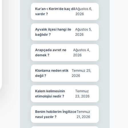
Kur’an-ı Kerim’de kaç dil
Ağustos 6,
vardır ?
2026
Ayvalık ilçesi hangi ile
Ağustos 5,
bağlıdır ?
2026
Arapçada avret ne
Ağustos 4,
demek ?
2026
Klonlama neden etik
Temmuz 25,
değil ?
2026
Kalem kelimesinin
Temmuz
etimolojisi nedir ?
23, 2026
Benim hobilerim İngilizce
Temmuz
nasıl yazılır ?
21, 2026