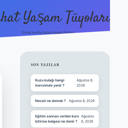
hat Yaşam Tüyoları
Evine konfor katan neşeli fikirler!
ilbet canlı maç 
SIDEBAR
SON YAZILAR
Kuzu kulağı hangi
Ağustos 8,
mevsimde yenir ?
2026
Necati ne demek ?
Ağustos 8, 2026
Eğitim sonrası verilen kurs
Ağustos
bitirme belgesi ne denir ?
6, 2026