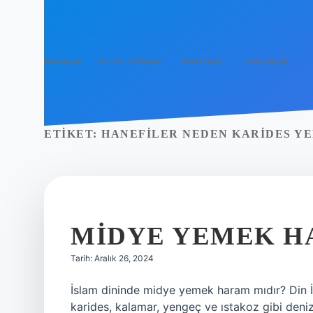
Anasayfa
Gizlilik Politikası
Yasal Uyarı
Hakkımızda
ETIKET:
HANEFILER NEDEN KARIDES Y
MIDYE YEMEK H
Tarih: Aralık 26, 2024
İslam dininde midye yemek haram mıdır? Din İş
karides, kalamar, yengeç ve ıstakoz gibi deniz 