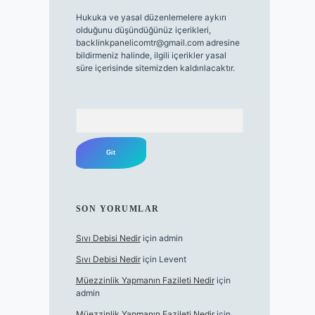
Hukuka ve yasal düzenlemelere aykırı
olduğunu düşündüğünüz içerikleri,
backlinkpanelicomtr@gmail.com
adresine
bildirmeniz halinde, ilgili içerikler yasal
süre içerisinde sitemizden kaldırılacaktır.
Arama
SON YORUMLAR
Sıvı Debisi Nedir
için
admin
Sıvı Debisi Nedir
için
Levent
Müezzinlik Yapmanın Fazileti Nedir
için
admin
Müezzinlik Yapmanın Fazileti Nedir
için