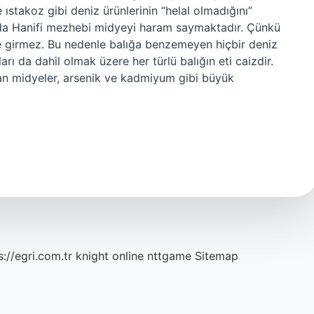
ıstakoz gibi deniz ürünlerinin “helal olmadığını”
da Hanifi mezhebi midyeyi haram saymaktadır. Çünkü
ye girmez. Bu nedenle balığa benzemeyen hiçbir deniz
arı da dahil olmak üzere her türlü balığın eti caizdir.
an midyeler, arsenik ve kadmiyum gibi büyük
s://egri.com.tr
knight online
nttgame
Sitemap