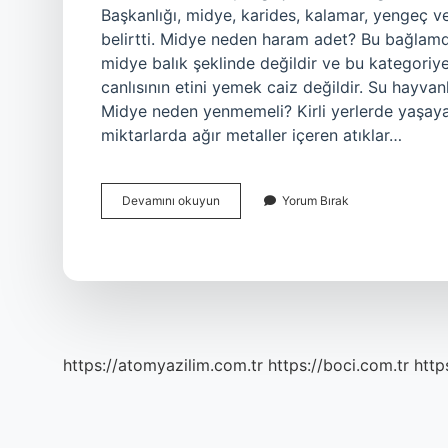
Başkanlığı, midye, karides, kalamar, yengeç ve 
belirtti. Midye neden haram adet? Bu bağlam
midye balık şeklinde değildir ve bu kategori
canlısının etini yemek caiz değildir. Su hayvanl
Midye neden yenmemeli? Kirli yerlerde yaşay
miktarlarda ağır metaller içeren atıklar…
Midye
Devamını okuyun
Yorum Bırak
Yemek
Haram
Mı
Helal
Mi
https://atomyazilim.com.tr
https://boci.com.tr
http