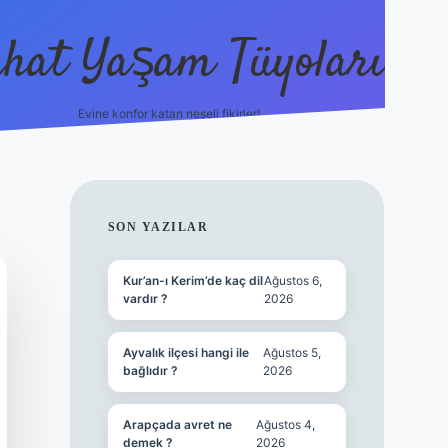
hat Yaşam Tüyoları
Evine konfor katan neşeli fikirler!
ilbet canlı maç i
SIDEBAR
SON YAZILAR
Kur’an-ı Kerim’de kaç dil
Ağustos 6,
vardır ?
2026
Ayvalık ilçesi hangi ile
Ağustos 5,
bağlıdır ?
2026
Arapçada avret ne
Ağustos 4,
demek ?
2026