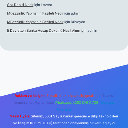
Sıvı Debisi Nedir
için
Levent
Müezzinlik Yapmanın Fazileti Nedir
için
admin
Müezzinlik Yapmanın Fazileti Nedir
için
Rüveyda
E Devletten Banka Hesap Dökümü Nasıl Alınır
için
admin
t canlı maç izle
Reklam ve İletişim:
E-mail:
backlinkpaneli@gmail.com
Teams:
forumhizmeti@gmail.com
Whatsapp: 0262 606 0 726
Telegram:
@karabul
Yasal Uyarı:
Sitemiz, 5651 Sayılı Kanun gereğince Bilgi Teknolojileri
ve İletişim Kurumu (BTK) tarafından onaylanmış bir Yer Sağlayıcı