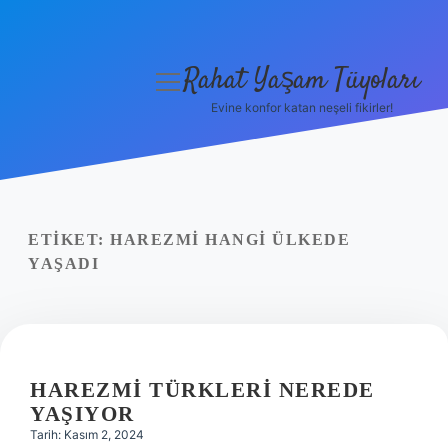
Rahat Yaşam Tüyoları
menüyü
aç
Evine konfor katan neşeli fikirler!
Anasayfa
Gizlilik Politikası
Yasal Uyarı
ETIKET:
HAREZMI HANGI ÜLKEDE
YAŞADI
Hakkımızda
HAREZMI TÜRKLERI NEREDE
YAŞIYOR
Tarih: Kasım 2, 2024