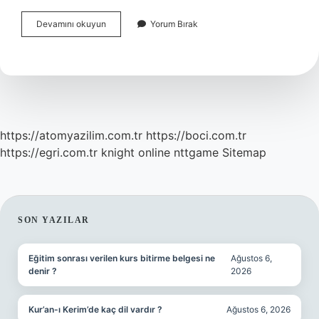
Harezmi
Devamını okuyun
Yorum Bırak
Türkleri
Nerede
Yaşıyor
https://atomyazilim.com.tr
https://boci.com.tr
https://egri.com.tr
knight online
nttgame
Sitemap
SIDEBAR
SON YAZILAR
Eğitim sonrası verilen kurs bitirme belgesi ne
Ağustos 6,
denir ?
2026
Kur’an-ı Kerim’de kaç dil vardır ?
Ağustos 6, 2026