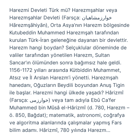
Harezmi Devleti Türk mü? Harezmşahlar veya
Harezmşahlar Devleti (Farsça: خوارزمشاهیان
Hārezmşāhiyān), Orta Asya’nın Harezm bölgesinde
Kutubeddin Muhammed Harezmşah tarafından
kurulan Türk-İran geleneğine dayanan bir devlettir.
Harezm hangi boydan? Selçuklular döneminde de
valiler tarafından yönetilen Harezm, Sultan
Sancar’ın ölümünden sonra bağımsız hale geldi.
1156-1172 yılları arasında Kütbiddin Muhammet,
Atsız ve İl Arslan Harezm’i yönetti. Harezmşah
hanedanı, Oğuzların Beydili boyundan Anuş Tigin
ile başlar. Harezmi hangi ülkede yaşadı? Hârizmî
(Farsça: خوارزمی) veya tam adıyla Ebû Ca’fer
Muhammed bin Mûsâ el-Hârizmî (d. 780, Harezm –
ö. 850, Bağdat); matematik, astronomi, coğrafya
ve algoritma alanlarında çalışmalar yapmış Fars
bilim adamı. Hârizmî, 780 yılında Harezm…