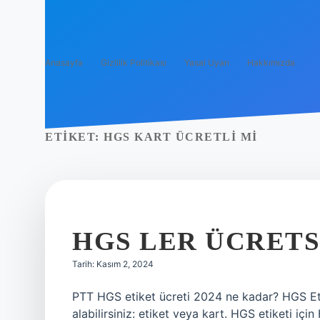
Anasayfa
Gizlilik Politikası
Yasal Uyarı
Hakkımızda
ETIKET:
HGS KART ÜCRETLI MI
HGS LER ÜCRETS
Tarih: Kasım 2, 2024
PTT HGS etiket ücreti 2024 ne kadar? HGS Eti
alabilirsiniz: etiket veya kart. HGS etiketi iç