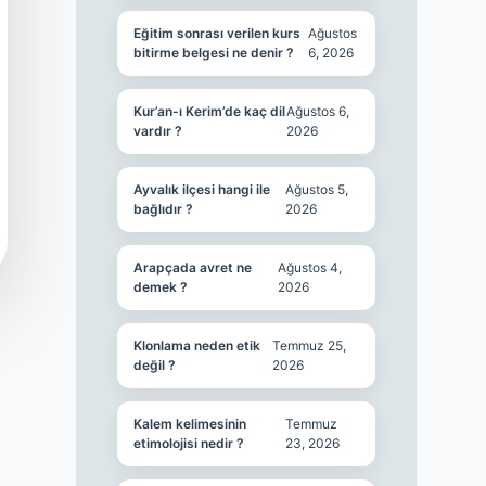
Eğitim sonrası verilen kurs
Ağustos
bitirme belgesi ne denir ?
6, 2026
Kur’an-ı Kerim’de kaç dil
Ağustos 6,
vardır ?
2026
Ayvalık ilçesi hangi ile
Ağustos 5,
bağlıdır ?
2026
Arapçada avret ne
Ağustos 4,
demek ?
2026
Klonlama neden etik
Temmuz 25,
değil ?
2026
Kalem kelimesinin
Temmuz
etimolojisi nedir ?
23, 2026