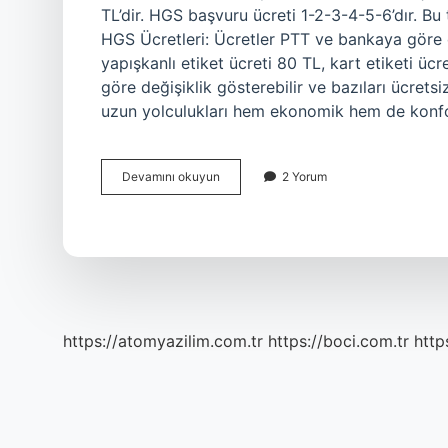
TL’dir. HGS başvuru ücreti 1-2-3-4-5-6’dır. Bu t
HGS Ücretleri: Ücretler PTT ve bankaya göre d
yapışkanlı etiket ücreti 80 TL, kart etiketi üc
göre değişiklik gösterebilir ve bazıları ücret
uzun yolculukları hem ekonomik hem de konforl
Hgs
Devamını okuyun
2 Yorum
Ler
Ücretsiz
Mi
https://atomyazilim.com.tr
https://boci.com.tr
http