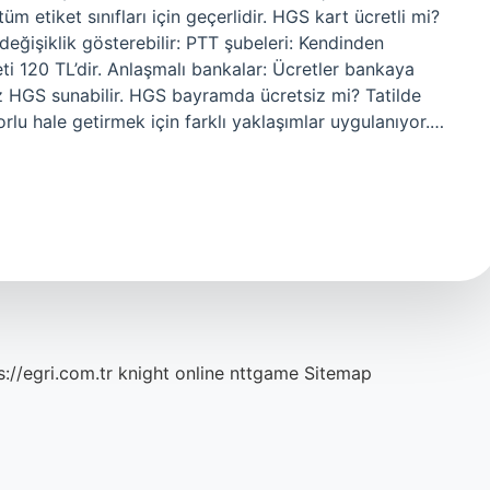
üm etiket sınıfları için geçerlidir. HGS kart ücretli mi?
eğişiklik gösterebilir: PTT şubeleri: Kendinden
reti 120 TL’dir. Anlaşmalı bankalar: Ücretler bankaya
siz HGS sunabilir. HGS bayramda ücretsiz mi? Tatilde
u hale getirmek için farklı yaklaşımlar uygulanıyor.…
s://egri.com.tr
knight online
nttgame
Sitemap