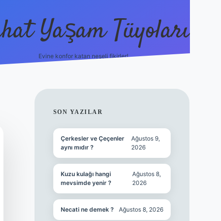
hat Yaşam Tüyoları
Evine konfor katan neşeli fikirler!
ilbet canlı maç i
SIDEBAR
SON YAZILAR
Çerkesler ve Çeçenler
Ağustos 9,
aynı mıdır ?
2026
Kuzu kulağı hangi
Ağustos 8,
mevsimde yenir ?
2026
Necati ne demek ?
Ağustos 8, 2026