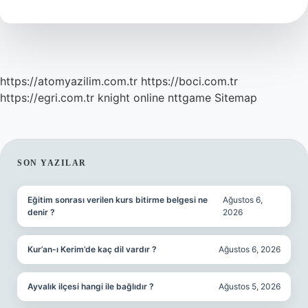
https://atomyazilim.com.tr
https://boci.com.tr
https://egri.com.tr
knight online
nttgame
Sitemap
SIDEBAR
SON YAZILAR
Eğitim sonrası verilen kurs bitirme belgesi ne
Ağustos 6,
denir ?
2026
Kur’an-ı Kerim’de kaç dil vardır ?
Ağustos 6, 2026
Ayvalık ilçesi hangi ile bağlıdır ?
Ağustos 5, 2026