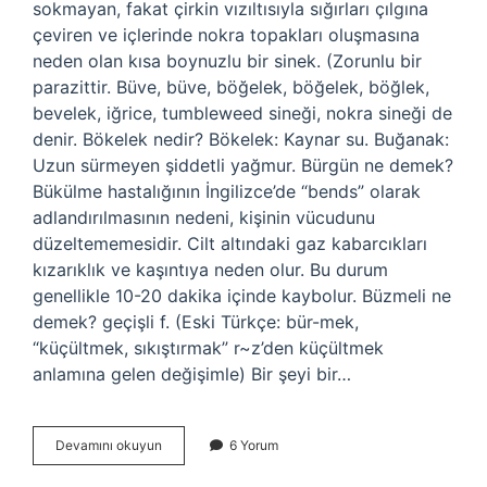
sokmayan, fakat çirkin vızıltısıyla sığırları çılgına
çeviren ve içlerinde nokra topakları oluşmasına
neden olan kısa boynuzlu bir sinek. (Zorunlu bir
parazittir. Büve, büve, böğelek, böğelek, böğlek,
bevelek, iğrice, tumbleweed sineği, nokra sineği de
denir. Bökelek nedir? Bökelek: Kaynar su. Buğanak:
Uzun sürmeyen şiddetli yağmur. Bürgün ne demek?
Bükülme hastalığının İngilizce’de “bends” olarak
adlandırılmasının nedeni, kişinin vücudunu
düzeltememesidir. Cilt altındaki gaz kabarcıkları
kızarıklık ve kaşıntıya neden olur. Bu durum
genellikle 10-20 dakika içinde kaybolur. Büzmeli ne
demek? geçişli f. (Eski Türkçe: bür-mek,
“küçültmek, sıkıştırmak” r~z’den küçültmek
anlamına gelen değişimle) Bir şeyi bir…
Büzelek
Devamını okuyun
6 Yorum
Ne
Demek