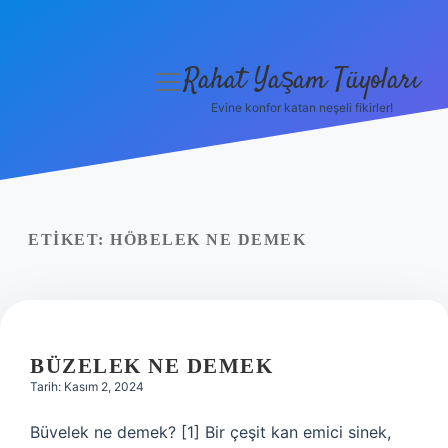
Rahat Yaşam Tüyoları
menüyü
aç
Evine konfor katan neşeli fikirler!
Anasayfa
Gizlilik Politikası
Yasal Uyarı
ETIKET:
HÖBELEK NE DEMEK
Hakkımızda
BÜZELEK NE DEMEK
Tarih: Kasım 2, 2024
Büvelek ne demek? [1] Bir çeşit kan emici sinek,