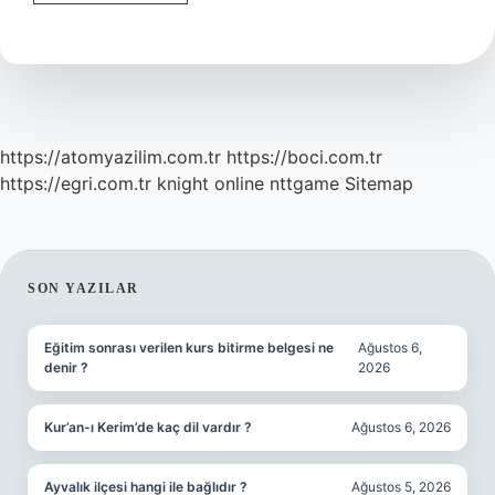
Hastalığı
Nedir
https://atomyazilim.com.tr
https://boci.com.tr
https://egri.com.tr
knight online
nttgame
Sitemap
SIDEBAR
SON YAZILAR
Eğitim sonrası verilen kurs bitirme belgesi ne
Ağustos 6,
denir ?
2026
Kur’an-ı Kerim’de kaç dil vardır ?
Ağustos 6, 2026
Ayvalık ilçesi hangi ile bağlıdır ?
Ağustos 5, 2026