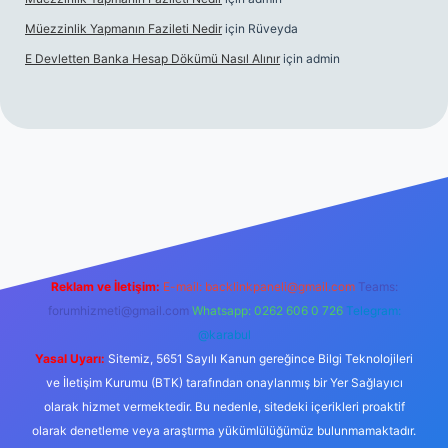
Müezzinlik Yapmanın Fazileti Nedir
için
Rüveyda
E Devletten Banka Hesap Dökümü Nasıl Alınır
için
admin
canlı maç izle
Reklam ve İletişim:
E-mail:
backlinkpaneli@gmail.com
Teams:
forumhizmeti@gmail.com
Whatsapp: 0262 606 0 726
Telegram:
@karabul
Yasal Uyarı:
Sitemiz, 5651 Sayılı Kanun gereğince Bilgi Teknolojileri
ve İletişim Kurumu (BTK) tarafından onaylanmış bir Yer Sağlayıcı
olarak hizmet vermektedir. Bu nedenle, sitedeki içerikleri proaktif
olarak denetleme veya araştırma yükümlülüğümüz bulunmamaktadır.