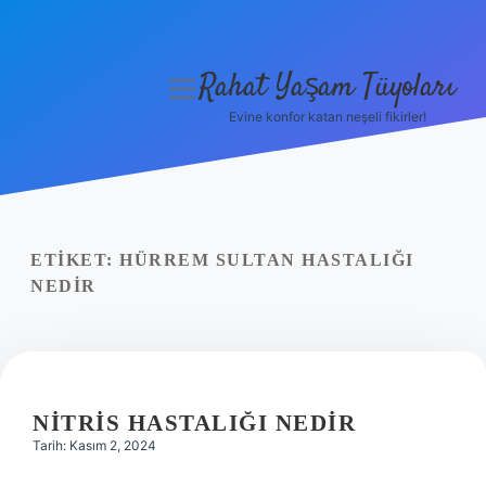
Rahat Yaşam Tüyoları
menüyü
aç
Evine konfor katan neşeli fikirler!
Anasayfa
Gizlilik Politikası
Yasal Uyarı
ETIKET:
HÜRREM SULTAN HASTALIĞI
NEDIR
Hakkımızda
NITRIS HASTALIĞI NEDIR
Tarih: Kasım 2, 2024