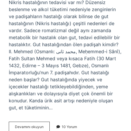
Nikris hastalığının tedavisi var mı? Düzensiz
beslenme ve alkol tüketimi nedeniyle zenginlerin
ve padişahların hastalığı olarak bilinse de gut
hastalığının (Nikris hastalığı) çeşitli nedenleri de
vardır. Sadece romatizmal değil aynı zamanda
metabolik bir hastalık olan gut, tedavi edilebilir bir
hastalıktır. Gut hastalığından ölen padişah kimdir?
II. Mehmed (Osmanlı: محمد ثانى, Meḥemmed-i Sânî),
Fatih Sultan Mehmed veya kısaca Fatih (30 Mart
1432, Edirne – 3 Mayıs 1481, Gebze), Osmanlı
İmparatorluğu’nun 7. padişahıdır. Gut hastalığı
neden başlar? Gut hastalığında yiyecek ve
içecekler hastalığı tetikleyebildiğinden, yeme
alışkanlıkları ve dolayısıyla diyet çok önemli bir
konudur. Kanda ürik asit artışı nedeniyle oluşan
gut, et tüketiminin…
Nitris
Devamını okuyun
10 Yorum