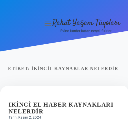
Rahat Yaşam Tüyoları
menüyü
aç
Evine konfor katan neşeli fikirler!
Anasayfa
Gizlilik Politikası
Yasal Uyarı
ETIKET:
İKINCIL KAYNAKLAR NELERDIR
Hakkımızda
IKINCI EL HABER KAYNAKLARI
NELERDIR
Tarih: Kasım 2, 2024