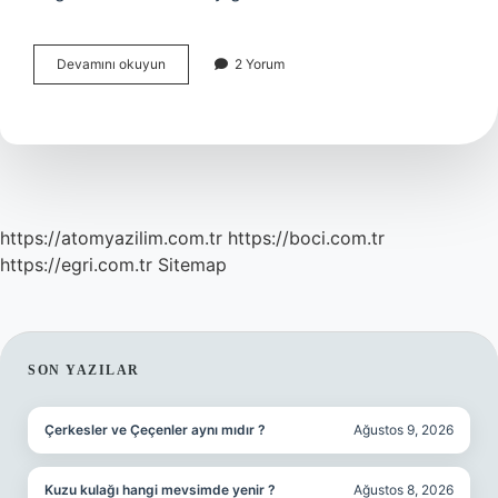
Ikinci
Devamını okuyun
2 Yorum
El
Haber
Kaynakları
Nelerdir
https://atomyazilim.com.tr
https://boci.com.tr
https://egri.com.tr
Sitemap
SIDEBAR
SON YAZILAR
Çerkesler ve Çeçenler aynı mıdır ?
Ağustos 9, 2026
Kuzu kulağı hangi mevsimde yenir ?
Ağustos 8, 2026