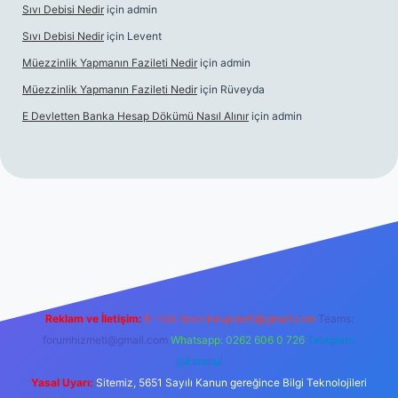
Sıvı Debisi Nedir
için
admin
Sıvı Debisi Nedir
için
Levent
Müezzinlik Yapmanın Fazileti Nedir
için
admin
Müezzinlik Yapmanın Fazileti Nedir
için
Rüveyda
E Devletten Banka Hesap Dökümü Nasıl Alınır
için
admin
anlı maç izle
Reklam ve İletişim:
E-mail:
backlinkpaneli@gmail.com
Teams:
forumhizmeti@gmail.com
Whatsapp: 0262 606 0 726
Telegram:
@karabul
Yasal Uyarı:
Sitemiz, 5651 Sayılı Kanun gereğince Bilgi Teknolojileri