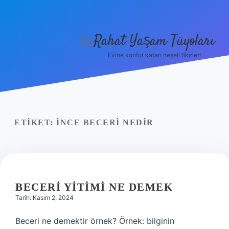
Rahat Yaşam Tüyoları
menüyü
aç
Evine konfor katan neşeli fikirler!
Anasayfa
Gizlilik Politikası
Yasal Uyarı
ETIKET:
İNCE BECERI NEDIR
Hakkımızda
BECERI YITIMI NE DEMEK
Tarih: Kasım 2, 2024
Beceri ne demektir örnek? Örnek: bilginin