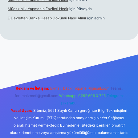
Müezzinlik Yapmanın Fazileti Nedir
için
Rüveyda
E Devletten Banka Hesap Dökümü Nasıl Alınır
için
admin
anlı maç izle
Reklam ve İletişim:
E-mail:
backlinkpaneli@gmail.com
Teams:
forumhizmeti@gmail.com
Whatsapp: 0262 606 0 726
Telegram:
@karabul
Yasal Uyarı:
Sitemiz, 5651 Sayılı Kanun gereğince Bilgi Teknolojileri
ve İletişim Kurumu (BTK) tarafından onaylanmış bir Yer Sağlayıcı
olarak hizmet vermektedir. Bu nedenle, sitedeki içerikleri proaktif
olarak denetleme veya araştırma yükümlülüğümüz bulunmamaktadır.