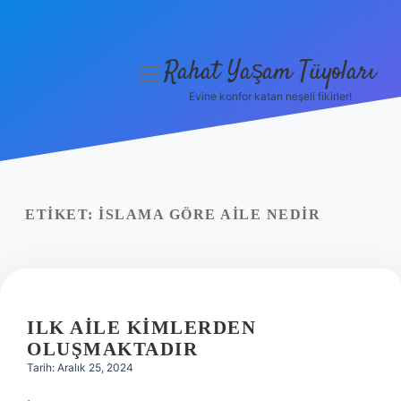
Rahat Yaşam Tüyoları
menüyü
aç
Evine konfor katan neşeli fikirler!
Anasayfa
Gizlilik Politikası
Yasal Uyarı
ETIKET:
İSLAMA GÖRE AILE NEDIR
Hakkımızda
ILK AILE KIMLERDEN
OLUŞMAKTADIR
Tarih: Aralık 25, 2024