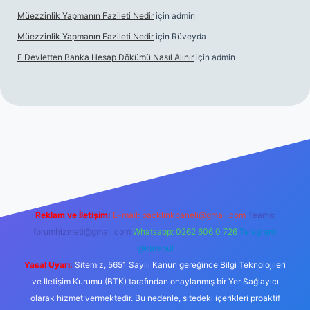
Müezzinlik Yapmanın Fazileti Nedir
için
admin
Müezzinlik Yapmanın Fazileti Nedir
için
Rüveyda
E Devletten Banka Hesap Dökümü Nasıl Alınır
için
admin
canlı maç izle
Reklam ve İletişim:
E-mail:
backlinkpaneli@gmail.com
Teams:
forumhizmeti@gmail.com
Whatsapp: 0262 606 0 726
Telegram:
@karabul
Yasal Uyarı:
Sitemiz, 5651 Sayılı Kanun gereğince Bilgi Teknolojileri
ve İletişim Kurumu (BTK) tarafından onaylanmış bir Yer Sağlayıcı
olarak hizmet vermektedir. Bu nedenle, sitedeki içerikleri proaktif