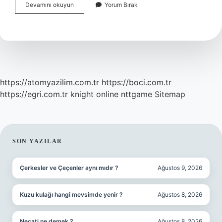
Ilk
Devamını okuyun
Yorum Bırak
Aile
Kimlerden
Oluşmaktadır
https://atomyazilim.com.tr
https://boci.com.tr
https://egri.com.tr
knight online
nttgame
Sitemap
SIDEBAR
SON YAZILAR
Çerkesler ve Çeçenler aynı mıdır ?
Ağustos 9, 2026
Kuzu kulağı hangi mevsimde yenir ?
Ağustos 8, 2026
Necati ne demek ?
Ağustos 8, 2026