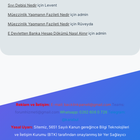
Sıvı Debisi Nedir
için
Levent
Müezzinlik Yapmanın Fazileti Nedir
için
admin
Müezzinlik Yapmanın Fazileti Nedir
için
Rüveyda
E Devletten Banka Hesap Dökümü Nasıl Alınır
için
admin
izle
Reklam ve İletişim:
E-mail:
backlinkpaneli@gmail.com
Teams:
forumhizmeti@gmail.com
Whatsapp: 0262 606 0 726
Telegram:
@karabul
Yasal Uyarı:
Sitemiz, 5651 Sayılı Kanun gereğince Bilgi Teknolojileri
ve İletişim Kurumu (BTK) tarafından onaylanmış bir Yer Sağlayıcı