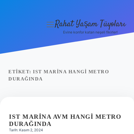
Rahat Yaşam Tüyoları
menüyü
aç
Evine konfor katan neşeli fikirler!
Anasayfa
Gizlilik Politikası
Yasal Uyarı
ETIKET:
IST MARINA HANGI METRO
DURAĞINDA
Hakkımızda
IST MARINA AVM HANGI METRO
DURAĞINDA
Tarih: Kasım 2, 2024