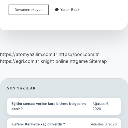
Ist
Devamını okuyun
Yorum Bırak
Marina
Avm
Hangi
Metro
Durağında
https://atomyazilim.com.tr
https://boci.com.tr
https://egri.com.tr
knight online
nttgame
Sitemap
SIDEBAR
SON YAZILAR
Eğitim sonrası verilen kurs bitirme belgesi ne
Ağustos 6,
denir ?
2026
Kur’an-ı Kerim’de kaç dil vardır ?
Ağustos 6, 2026