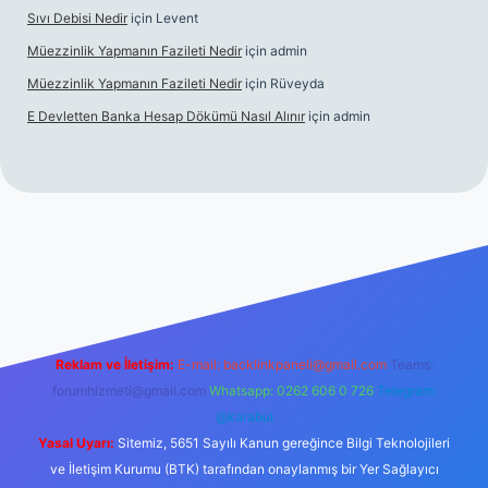
Sıvı Debisi Nedir
için
Levent
Müezzinlik Yapmanın Fazileti Nedir
için
admin
Müezzinlik Yapmanın Fazileti Nedir
için
Rüveyda
E Devletten Banka Hesap Dökümü Nasıl Alınır
için
admin
anlı maç izle
Reklam ve İletişim:
E-mail:
backlinkpaneli@gmail.com
Teams:
forumhizmeti@gmail.com
Whatsapp: 0262 606 0 726
Telegram:
@karabul
Yasal Uyarı:
Sitemiz, 5651 Sayılı Kanun gereğince Bilgi Teknolojileri
ve İletişim Kurumu (BTK) tarafından onaylanmış bir Yer Sağlayıcı