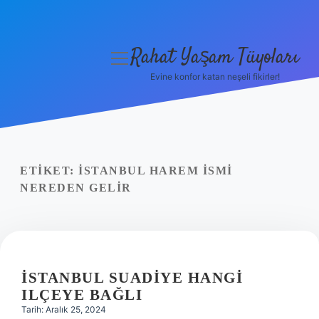
Rahat Yaşam Tüyoları
menüyü
aç
Evine konfor katan neşeli fikirler!
Anasayfa
Gizlilik Politikası
Yasal Uyarı
ETIKET:
İSTANBUL HAREM ISMI
NEREDEN GELIR
Hakkımızda
İSTANBUL SUADIYE HANGI
ILÇEYE BAĞLI
Tarih: Aralık 25, 2024