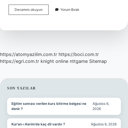
İStanbul
Devamını okuyun
Yorum Bırak
Suadiye
Hangi
Ilçeye
Bağlı
https://atomyazilim.com.tr
https://boci.com.tr
https://egri.com.tr
knight online
nttgame
Sitemap
SIDEBAR
SON YAZILAR
Eğitim sonrası verilen kurs bitirme belgesi ne
Ağustos 6,
denir ?
2026
Kur’an-ı Kerim’de kaç dil vardır ?
Ağustos 6, 2026