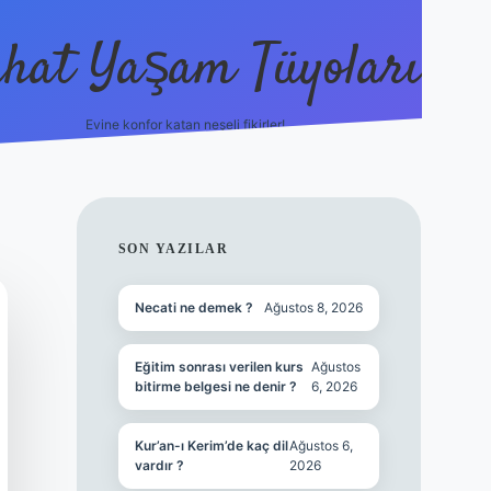
hat Yaşam Tüyoları
Evine konfor katan neşeli fikirler!
ilbet canlı maç i
SIDEBAR
SON YAZILAR
Necati ne demek ?
Ağustos 8, 2026
Eğitim sonrası verilen kurs
Ağustos
bitirme belgesi ne denir ?
6, 2026
Kur’an-ı Kerim’de kaç dil
Ağustos 6,
vardır ?
2026