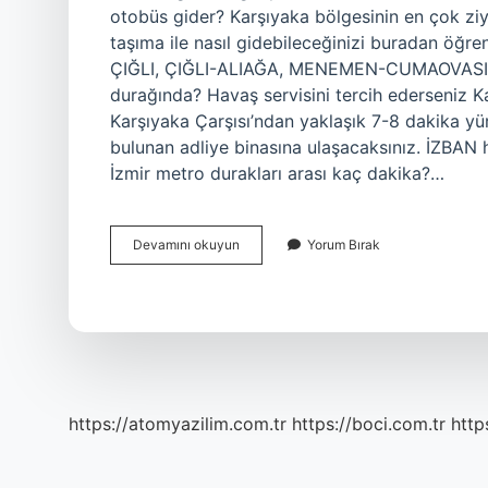
otobüs gider? Karşıyaka bölgesinin en çok ziya
taşıma ile nasıl gidebileceğinizi buradan öğren
ÇIĞLI, ÇIĞLI-ALIAĞA, MENEMEN-CUMAOVASI, 
durağında? Havaş servisini tercih ederseniz Ka
Karşıyaka Çarşısı’ndan yaklaşık 7-8 dakika yür
bulunan adliye binasına ulaşacaksınız. İZBAN h
İzmir metro durakları arası kaç dakika?…
Arena
Devamını okuyun
Yorum Bırak
Için
Hangi
Izban
Durağı
https://atomyazilim.com.tr
https://boci.com.tr
http