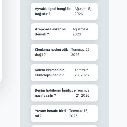
Ayvalık ilçesi hangi ile
Ağustos 5,
bağlıdır ?
2026
Arapçada avret ne
Ağustos 4,
demek ?
2026
Klonlama neden etik
Temmuz 25,
değil ?
2026
Kalem kelimesinin
Temmuz
etimolojisi nedir ?
23, 2026
Benim hobilerim İngilizce
Temmuz
nasıl yazılır ?
21, 2026
Yuvam hesabı bitti
Temmuz 15,
mi ?
2026