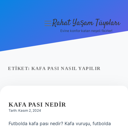
Rahat Yaşam Tüyoları
menüyü
aç
Evine konfor katan neşeli fikirler!
Anasayfa
Gizlilik Politikası
Yasal Uyarı
ETIKET:
KAFA PASI NASIL YAPILIR
Hakkımızda
KAFA PASI NEDIR
Tarih: Kasım 2, 2024
Futbolda kafa pası nedir? Kafa vuruşu, futbolda