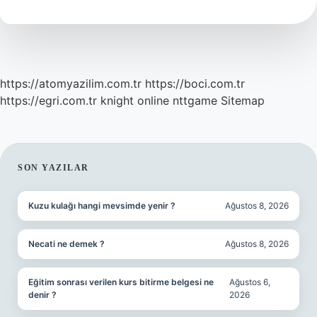
https://atomyazilim.com.tr
https://boci.com.tr
https://egri.com.tr
knight online
nttgame
Sitemap
SIDEBAR
SON YAZILAR
Kuzu kulağı hangi mevsimde yenir ?
Ağustos 8, 2026
Necati ne demek ?
Ağustos 8, 2026
Eğitim sonrası verilen kurs bitirme belgesi ne
Ağustos 6,
denir ?
2026