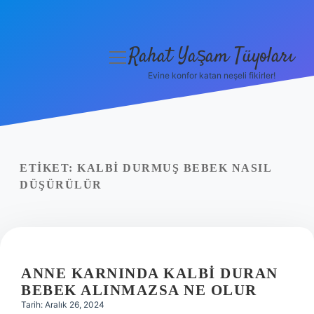
Rahat Yaşam Tüyoları
menüyü
aç
Evine konfor katan neşeli fikirler!
Anasayfa
Gizlilik Politikası
Yasal Uyarı
ETIKET:
KALBI DURMUŞ BEBEK NASIL
DÜŞÜRÜLÜR
Hakkımızda
ANNE KARNINDA KALBI DURAN
BEBEK ALINMAZSA NE OLUR
Tarih: Aralık 26, 2024