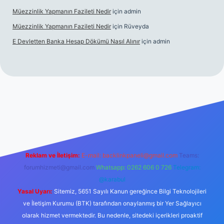
Müezzinlik Yapmanın Fazileti Nedir
için
admin
Müezzinlik Yapmanın Fazileti Nedir
için
Rüveyda
E Devletten Banka Hesap Dökümü Nasıl Alınır
için
admin
anlı maç izle
Reklam ve İletişim:
E-mail:
backlinkpaneli@gmail.com
Teams:
forumhizmeti@gmail.com
Whatsapp: 0262 606 0 726
Telegram:
@karabul
Yasal Uyarı:
Sitemiz, 5651 Sayılı Kanun gereğince Bilgi Teknolojileri
ve İletişim Kurumu (BTK) tarafından onaylanmış bir Yer Sağlayıcı
olarak hizmet vermektedir. Bu nedenle, sitedeki içerikleri proaktif