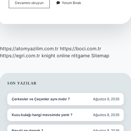
Anne
Devamını okuyun
Yorum Bırak
Karnında
Kalbi
Duran
Bebek
Alınmazsa
Ne
Olur
https://atomyazilim.com.tr
https://boci.com.tr
https://egri.com.tr
knight online
nttgame
Sitemap
SIDEBAR
SON YAZILAR
Çerkesler ve Çeçenler aynı mıdır ?
Ağustos 9, 2026
Kuzu kulağı hangi mevsimde yenir ?
Ağustos 8, 2026
Necati ne demek ?
Ağustos 8, 2026