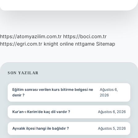
Yaşantı
Nedir
https://atomyazilim.com.tr
https://boci.com.tr
https://egri.com.tr
knight online
nttgame
Sitemap
SIDEBAR
SON YAZILAR
Eğitim sonrası verilen kurs bitirme belgesi ne
Ağustos 6,
denir ?
2026
Kur’an-ı Kerim’de kaç dil vardır ?
Ağustos 6, 2026
Ayvalık ilçesi hangi ile bağlıdır ?
Ağustos 5, 2026