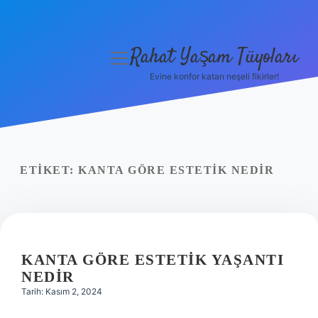
Rahat Yaşam Tüyoları
menüyü
aç
Evine konfor katan neşeli fikirler!
Anasayfa
Gizlilik Politikası
Yasal Uyarı
ETIKET:
KANTA GÖRE ESTETIK NEDIR
Hakkımızda
KANTA GÖRE ESTETIK YAŞANTI
NEDIR
Tarih: Kasım 2, 2024