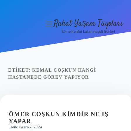
Rahat Yaşam Tüyoları
menüyü
aç
Evine konfor katan neşeli fikirler!
Anasayfa
Gizlilik Politikası
Yasal Uyarı
ETIKET:
KEMAL COŞKUN HANGI
HASTANEDE GÖREV YAPIYOR
Hakkımızda
ÖMER COŞKUN KIMDIR NE IŞ
YAPAR
Tarih: Kasım 2, 2024