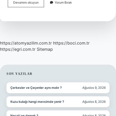
Ömer
Devamını okuyun
Yorum Bırak
Coşkun
Kimdir
Ne
Iş
Yapar
https://atomyazilim.com.tr
https://boci.com.tr
https://egri.com.tr
Sitemap
SIDEBAR
SON YAZILAR
Çerkesler ve Çeçenler aynı mıdır ?
Ağustos 9, 2026
Kuzu kulağı hangi mevsimde yenir ?
Ağustos 8, 2026
Necati ne demek ?
Ağustos 8, 2026