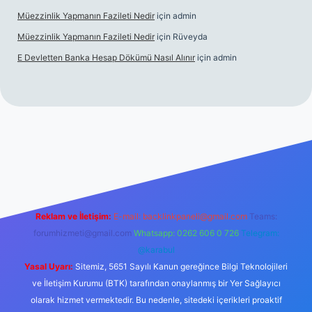
Müezzinlik Yapmanın Fazileti Nedir
için
admin
Müezzinlik Yapmanın Fazileti Nedir
için
Rüveyda
E Devletten Banka Hesap Dökümü Nasıl Alınır
için
admin
anlı maç izle
Reklam ve İletişim:
E-mail:
backlinkpaneli@gmail.com
Teams:
forumhizmeti@gmail.com
Whatsapp: 0262 606 0 726
Telegram:
@karabul
Yasal Uyarı:
Sitemiz, 5651 Sayılı Kanun gereğince Bilgi Teknolojileri
ve İletişim Kurumu (BTK) tarafından onaylanmış bir Yer Sağlayıcı
olarak hizmet vermektedir. Bu nedenle, sitedeki içerikleri proaktif