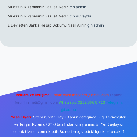
Müezzinlik Yapmanın Fazileti Nedir
için
admin
Müezzinlik Yapmanın Fazileti Nedir
için
Rüveyda
E Devletten Banka Hesap Dökümü Nasıl Alınır
için
admin
canlı maç izle
Reklam ve İletişim:
E-mail:
backlinkpaneli@gmail.com
Teams:
forumhizmeti@gmail.com
Whatsapp: 0262 606 0 726
Telegram:
@karabul
Yasal Uyarı:
Sitemiz, 5651 Sayılı Kanun gereğince Bilgi Teknolojileri
ve İletişim Kurumu (BTK) tarafından onaylanmış bir Yer Sağlayıcı
olarak hizmet vermektedir. Bu nedenle, sitedeki içerikleri proaktif