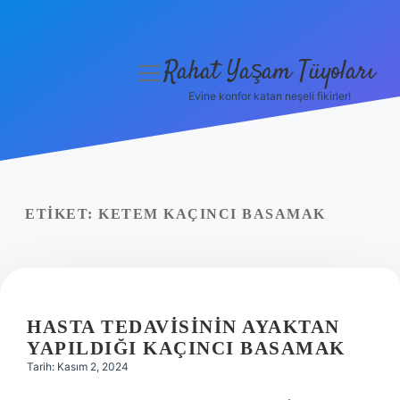
Rahat Yaşam Tüyoları
menüyü
aç
Evine konfor katan neşeli fikirler!
Anasayfa
Gizlilik Politikası
Yasal Uyarı
ETIKET:
KETEM KAÇINCI BASAMAK
Hakkımızda
HASTA TEDAVISININ AYAKTAN
YAPILDIĞI KAÇINCI BASAMAK
Tarih: Kasım 2, 2024