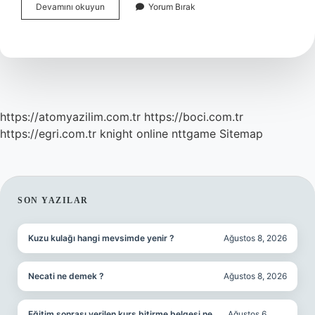
Hasta
Devamını okuyun
Yorum Bırak
Tedavisinin
Ayaktan
Yapıldığı
Kaçıncı
Basamak
https://atomyazilim.com.tr
https://boci.com.tr
https://egri.com.tr
knight online
nttgame
Sitemap
SIDEBAR
SON YAZILAR
Kuzu kulağı hangi mevsimde yenir ?
Ağustos 8, 2026
Necati ne demek ?
Ağustos 8, 2026
Eğitim sonrası verilen kurs bitirme belgesi ne
Ağustos 6,