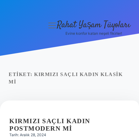
Rahat Yaşam Tüyoları
menüyü
aç
Evine konfor katan neşeli fikirler!
Anasayfa
Gizlilik Politikası
Yasal Uyarı
ETIKET:
KIRMIZI SAÇLI KADIN KLASIK
MI
Hakkımızda
KIRMIZI SAÇLI KADIN
POSTMODERN MI
Tarih: Aralık 28, 2024