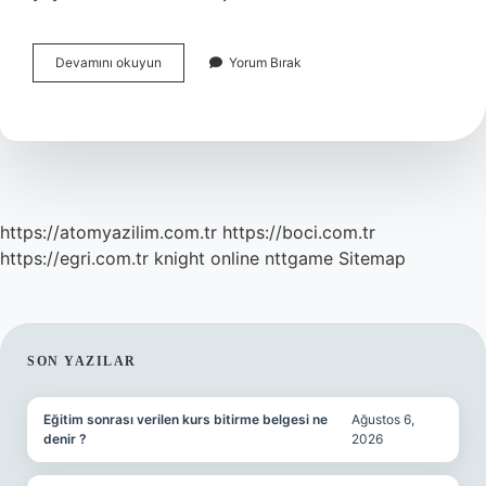
Kırmızı
Devamını okuyun
Yorum Bırak
Saçlı
Kadın
Postmodern
Mi
https://atomyazilim.com.tr
https://boci.com.tr
https://egri.com.tr
knight online
nttgame
Sitemap
SIDEBAR
SON YAZILAR
Eğitim sonrası verilen kurs bitirme belgesi ne
Ağustos 6,
denir ?
2026