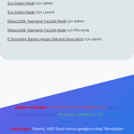
Sıvı Debisi Nedir
için
admin
Sıvı Debisi Nedir
için
Levent
Müezzinlik Yapmanın Fazileti Nedir
için
admin
Müezzinlik Yapmanın Fazileti Nedir
için
Rüveyda
E Devletten Banka Hesap Dökümü Nasıl Alınır
için
admin
canlı maç izle
Reklam ve İletişim:
E-mail:
backlinkpaneli@gmail.com
Teams:
forumhizmeti@gmail.com
Whatsapp: 0262 606 0 726
Telegram:
@karabul
Yasal Uyarı:
Sitemiz, 5651 Sayılı Kanun gereğince Bilgi Teknolojileri