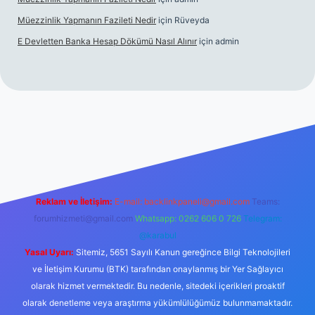
Müezzinlik Yapmanın Fazileti Nedir
için
Rüveyda
E Devletten Banka Hesap Dökümü Nasıl Alınır
için
admin
anlı maç izle
Reklam ve İletişim:
E-mail:
backlinkpaneli@gmail.com
Teams:
forumhizmeti@gmail.com
Whatsapp: 0262 606 0 726
Telegram:
@karabul
Yasal Uyarı:
Sitemiz, 5651 Sayılı Kanun gereğince Bilgi Teknolojileri
ve İletişim Kurumu (BTK) tarafından onaylanmış bir Yer Sağlayıcı
olarak hizmet vermektedir. Bu nedenle, sitedeki içerikleri proaktif
olarak denetleme veya araştırma yükümlülüğümüz bulunmamaktadır.