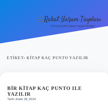
Rahat Yaşam Tüyoları
menüyü
aç
Evine konfor katan neşeli fikirler!
Anasayfa
Gizlilik Politikası
Yasal Uyarı
ETIKET:
KITAP KAÇ PUNTO YAZILIR
Hakkımızda
BIR KITAP KAÇ PUNTO ILE
YAZILIR
Tarih: Aralık 26, 2024