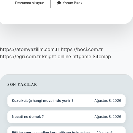
Boğa
Devamını okuyun
Yorum Bırak
Hangi
Gezegeni
Temsil
Eder
https://atomyazilim.com.tr
https://boci.com.tr
https://egri.com.tr
knight online
nttgame
Sitemap
SIDEBAR
SON YAZILAR
Kuzu kulağı hangi mevsimde yenir ?
Ağustos 8, 2026
Necati ne demek ?
Ağustos 8, 2026
Eğitim sonrası verilen kurs bitirme belgesi ne
Ağustos 6,