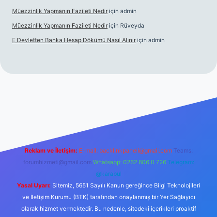
Müezzinlik Yapmanın Fazileti Nedir
için
admin
Müezzinlik Yapmanın Fazileti Nedir
için
Rüveyda
E Devletten Banka Hesap Dökümü Nasıl Alınır
için
admin
anlı maç izle
Reklam ve İletişim:
E-mail:
backlinkpaneli@gmail.com
Teams:
forumhizmeti@gmail.com
Whatsapp: 0262 606 0 726
Telegram:
@karabul
Yasal Uyarı:
Sitemiz, 5651 Sayılı Kanun gereğince Bilgi Teknolojileri
ve İletişim Kurumu (BTK) tarafından onaylanmış bir Yer Sağlayıcı
olarak hizmet vermektedir. Bu nedenle, sitedeki içerikleri proaktif