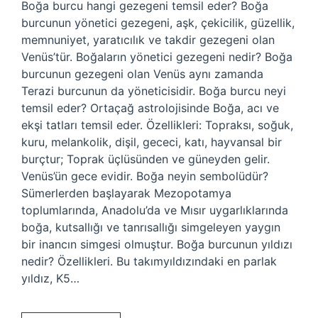
Boğa burcu hangi gezegeni temsil eder? Boğa
burcunun yönetici gezegeni, aşk, çekicilik, güzellik,
memnuniyet, yaratıcılık ve takdir gezegeni olan
Venüs’tür. Boğaların yönetici gezegeni nedir? Boğa
burcunun gezegeni olan Venüs aynı zamanda
Terazi burcunun da yöneticisidir. Boğa burcu neyi
temsil eder? Ortaçağ astrolojisinde Boğa, acı ve
ekşi tatları temsil eder. Özellikleri: Topraksı, soğuk,
kuru, melankolik, dişil, gececi, katı, hayvansal bir
burçtur; Toprak üçlüsünden ve güneyden gelir.
Venüs’ün gece evidir. Boğa neyin sembolüdür?
Sümerlerden başlayarak Mezopotamya
toplumlarında, Anadolu’da ve Mısır uygarlıklarında
boğa, kutsallığı ve tanrısallığı simgeleyen yaygın
bir inancın simgesi olmuştur. Boğa burcunun yıldızı
nedir? Özellikleri. Bu takımyıldızındaki en parlak
yıldız, K5…