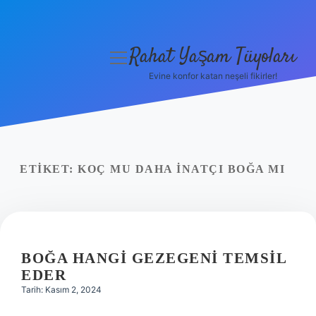
Rahat Yaşam Tüyoları
menüyü
aç
Evine konfor katan neşeli fikirler!
Anasayfa
Gizlilik Politikası
Yasal Uyarı
ETIKET:
KOÇ MU DAHA INATÇI BOĞA MI
Hakkımızda
BOĞA HANGI GEZEGENI TEMSIL
EDER
Tarih: Kasım 2, 2024