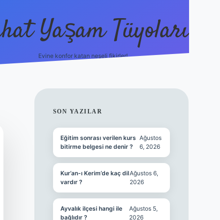
hat Yaşam Tüyoları
Evine konfor katan neşeli fikirler!
ilbet canlı maç i
SIDEBAR
SON YAZILAR
Eğitim sonrası verilen kurs
Ağustos
bitirme belgesi ne denir ?
6, 2026
Kur’an-ı Kerim’de kaç dil
Ağustos 6,
vardır ?
2026
Ayvalık ilçesi hangi ile
Ağustos 5,
bağlıdır ?
2026