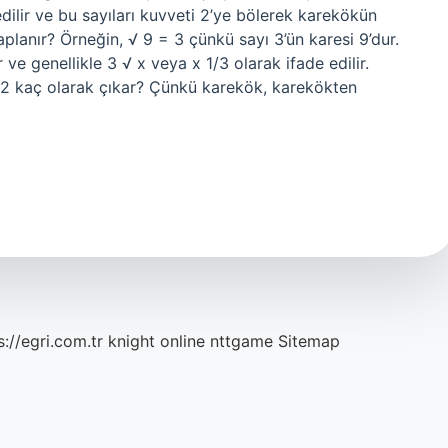
edilir ve bu sayıları kuvveti 2’ye bölerek karekökün
aplanır? Örneğin, √ 9 = 3 çünkü sayı 3’ün karesi 9’dur.
e genellikle 3 √ x veya x 1/3 olarak ifade edilir.
k 2 kaç olarak çıkar? Çünkü karekök, karekökten
s://egri.com.tr
knight online
nttgame
Sitemap