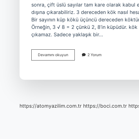
sonra, çift üslü sayılar tam kare olarak kabul 
dışına çıkarabiliriz. 3 dereceden kök nasıl hes
Bir sayının küp kökü üçüncü dereceden köktür v
Örneğin, 3 √ 8 = 2 çünkü 2, 8’in küpüdür. kö
çıkamaz. Sadece yaklaşık bir…
3
Devamını okuyun
2 Yorum
Kök
Dışına
Nasıl
Çıkar
https://atomyazilim.com.tr
https://boci.com.tr
http