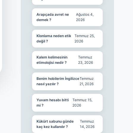
Arapçada avret ne
Ağustos 4,
demek ?
2026
Klonlama neden etik
Temmuz 25,
değil ?
2026
Kalem kelimesinin
Temmuz
etimolojisi nedir ?
23, 2026
Benim hobilerim İngilizce
Temmuz
nasıl yazılır ?
21, 2026
Yuvam hesabı bitti
Temmuz 15,
mi ?
2026
Kükürt sabunu günde
Temmuz
kaç kez kullanılır ?
14, 2026